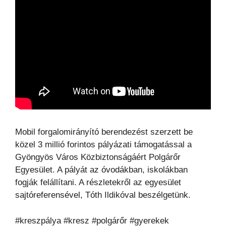
Mobil forgalomirányító berendezést szerzett be
közel 3 millió forintos pályázati támogatással a
Gyöngyös Város Közbiztonságáért Polgárőr
Egyesület. A pályát az óvodákban, iskolákban
fogják felállítani. A részletekről az egyesület
sajtóreferensével, Tóth Ildikóval beszélgetünk.
#kreszpálya #kresz #polgárőr #gyerekek