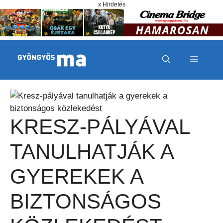
Megszakítás
Kilépés a tartalomba
x Hirdetés
MENÜ
KRESZ-PÁLYÁVAL
TANULHATJÁK A
GYEREKEK A
BIZTONSÁGOS