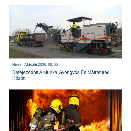
Hírek - Aktuális
2026. 08. 05.
Befejeződött A Munka Gyöngyös És Mátrafüred
Között