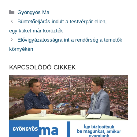
Kategória
Gyöngyös Ma
Büntetőeljárás indult a testvérpár ellen,
egyiküket már körözték
Elővigyázatosságra int a rendőrség a temetők
környékén
KAPCSOLÓDÓ CIKKEK