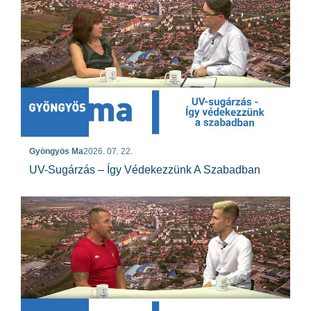
Gyöngyös Ma
2026. 07. 22.
UV-Sugárzás – Így Védekezzünk A Szabadban