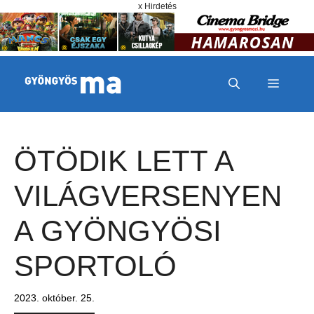
Megszakítás
Kilépés a tartalomba
x Hirdetés
MENÜ
ÖTÖDIK LETT A
VILÁGVERSENYEN
A GYÖNGYÖSI
SPORTOLÓ
2023. október. 25.