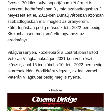
évesek 70 kilós súlycsoportjában két érmet is
szerzett, kötöttfogásban 3., míg szabadfogásban 2.
helyezést ért el, 2021-ben Dunaújvárosban azonban
szabadfogásban már meglett az aranyérem,
kötöttfogásban pedig második lett, 2022-ben pedig
Kiskunhalason megismételte ugyanezt az
eredményt.
Világversenyen, közelebbről a Loutrakiban tartott
Veterán Világbajnokságon 2021-ben vett részt
először, ahol 16 indulóból a 10. lett, 2022-ben pedig,
akárcsak idén, ötödikként végzett, az idei varsói
Veterán Világkupát pedig meg is nyerte.
x Hirdetés