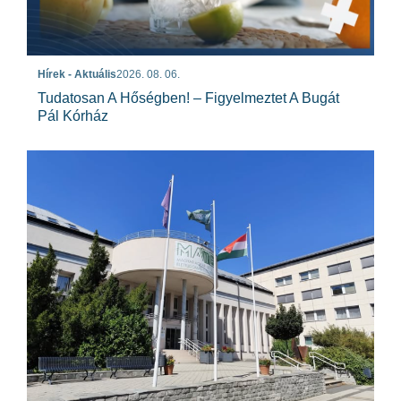
Hírek - Aktuális
2026. 08. 06.
Tudatosan A Hőségben! – Figyelmeztet A Bugát
Pál Kórház