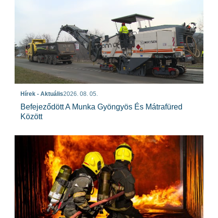
Hírek - Aktuális
2026. 08. 05.
Befejeződött A Munka Gyöngyös És Mátrafüred
Között