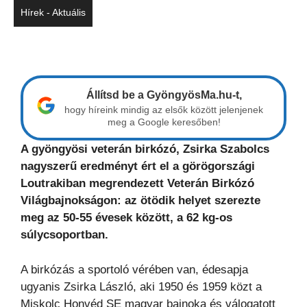
Hírek - Aktuális
Állítsd be a GyöngyösMa.hu-t,
hogy híreink mindig az elsők között jelenjenek
meg a Google keresőben!
A gyöngyösi veterán birkózó, Zsirka Szabolcs
nagyszerű eredményt ért el a görögországi
Loutrakiban megrendezett Veterán Birkózó
Világbajnokságon: az ötödik helyet szerezte
meg az 50-55 évesek között, a 62 kg-os
súlycsoportban.
A birkózás a sportoló vérében van, édesapja
ugyanis Zsirka László, aki 1950 és 1959 közt a
Miskolc Honvéd SE magyar bajnoka és válogatott