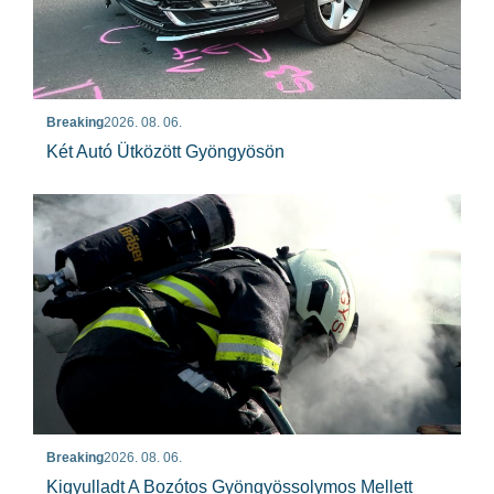
Breaking
2026. 08. 06.
Két Autó Ütközött Gyöngyösön
Breaking
2026. 08. 06.
Kigyulladt A Bozótos Gyöngyössolymos Mellett