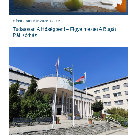
Hírek - Aktuális
2026. 08. 06.
Tudatosan A Hőségben! – Figyelmeztet A Bugát
Pál Kórház