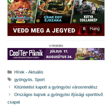
⏸
Hang
x Hirdetés
Kategória
Hírek - Aktuális
Címkék
gyöngyös
,
Sport
Kitüntetést kapott a gyöngyösi városrendész
Országos bajnok a gyöngyösi ifjúsági sportlövő
csapat