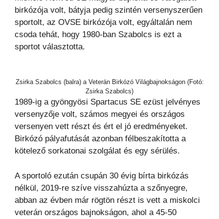
birkózója volt, bátyja pedig szintén versenyszerűen
sportolt, az OVSE birkózója volt, egyáltalán nem
csoda tehát, hogy 1980-ban Szabolcs is ezt a
sportot választotta.
Zsirka Szabolcs (balra) a Veterán Birkózó Világbajnokságon (Fotó:
Zsirka Szabolcs)
1989-ig a gyöngyösi Spartacus SE ezüst jelvényes
versenyzője volt, számos megyei és országos
versenyen vett részt és ért el jó eredményeket.
Birkózó pályafutását azonban félbeszakította a
kötelező sorkatonai szolgálat és egy sérülés.
A sportoló ezután csupán 30 évig bírta birkózás
nélkül, 2019-re szíve visszahúzta a szőnyegre,
abban az évben már rögtön részt is vett a miskolci
veterán országos bajnokságon, ahol a 45-50