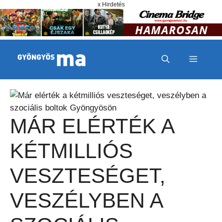
Megszakítás
Kilépés a tartalomba
x Hirdetés
MENÜ
MÁR ELÉRTÉK A
KÉTMILLIÓS
VESZTESÉGET,
VESZÉLYBEN A