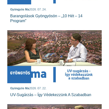
Gyöngyös Ma
2026. 07. 24.
Barangolások Gyöngyösön – „10 Hét – 14
Program”
Gyöngyös Ma
2026. 07. 22.
UV-Sugárzás – Így Védekezzünk A Szabadban