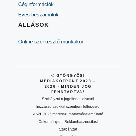
Céginformációk
Éves beszámolók
ÁLLÁSOK
Online szerkesztő munkakör
© GYÖNGYÖSI
MÉDIAKÖZPONT 2023 –
2026 - MINDEN JOG
FENNTARTVA!
Szabályzat a jogellenes olvasói
hozzászólásokkal szembeni fellépésről
ÁSZF 2025
Impresszum
Adatvédelem
Kiadó
Önkormányzati Reklámhasznosítási
Szabályzat