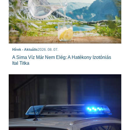
Hírek - Aktuális
2026. 08. 07.
A Sima Víz Már Nem Elég: A Hatékony Izotóniás
Ital Titka