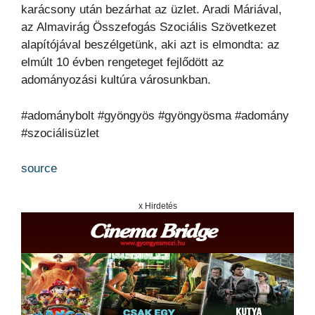
karácsony után bezárhat az üzlet. Aradi Máriával,
az Almavirág Összefogás Szociális Szövetkezet
alapítójával beszélgetünk, aki azt is elmondta: az
elmúlt 10 évben rengeteget fejlődött az
adományozási kultúra városunkban.
#adománybolt #gyöngyös #gyöngyösma #adomány
#szociálisüzlet
source
x Hirdetés