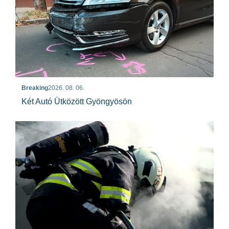
Breaking
2026. 08. 06.
Két Autó Ütközött Gyöngyösön