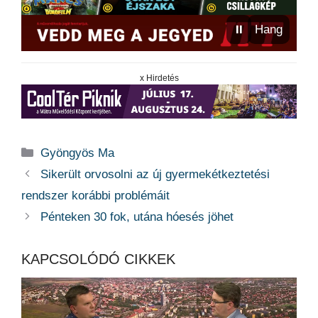
⏸
Hang
x Hirdetés
Kategória
Gyöngyös Ma
Sikerült orvosolni az új gyermekétkeztetési
rendszer korábbi problémáit
Pénteken 30 fok, utána hóesés jöhet
KAPCSOLÓDÓ CIKKEK