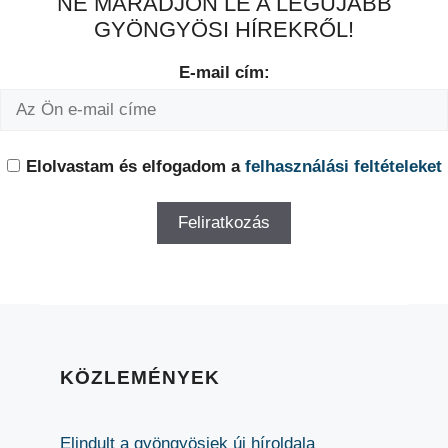
NE MARADJON LE A LEGÚJABB
GYÖNGYÖSI HÍREKRŐL!
E-mail cím:
Elolvastam és elfogadom a
felhasználási feltételeket
KÖZLEMÉNYEK
Elindult a gyöngyösiek új híroldala