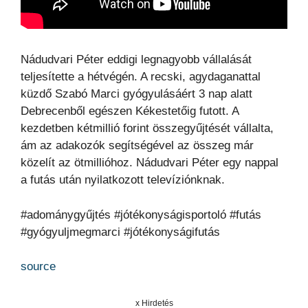
Nádudvari Péter eddigi legnagyobb vállalását
teljesítette a hétvégén. A recski, agydaganattal
küzdő Szabó Marci gyógyulásáért 3 nap alatt
Debrecenből egészen Kékestetőig futott. A
kezdetben kétmillió forint összegyűjtését vállalta,
ám az adakozók segítségével az összeg már
közelít az ötmillióhoz. Nádudvari Péter egy nappal
a futás után nyilatkozott televíziónknak.
#adománygyűjtés #jótékonyságisportoló #futás
#gyógyuljmegmarci #jótékonyságifutás
source
x Hirdetés