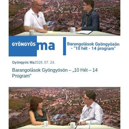
Gyöngyös Ma
2026. 07. 24.
Barangolások Gyöngyösön – „10 Hét – 14
Program”