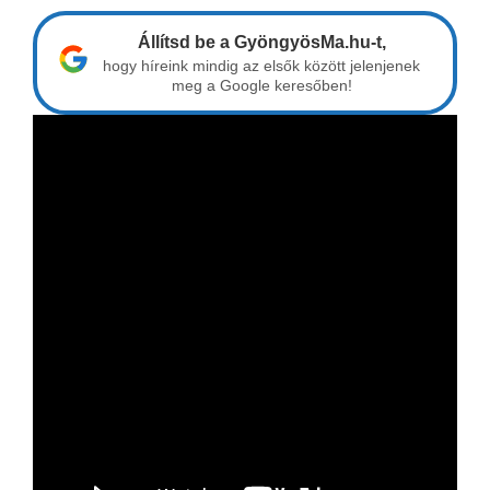
Állítsd be a GyöngyösMa.hu-t,
hogy híreink mindig az elsők között jelenjenek
meg a Google keresőben!