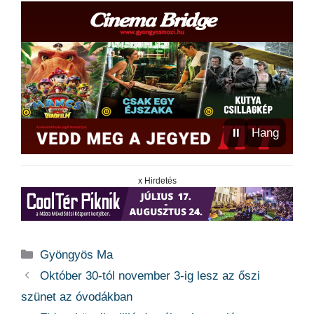
⏸
Hang
x Hirdetés
Kategória
Gyöngyös Ma
Október 30-tól november 3-ig lesz az őszi
szünet az óvodákban