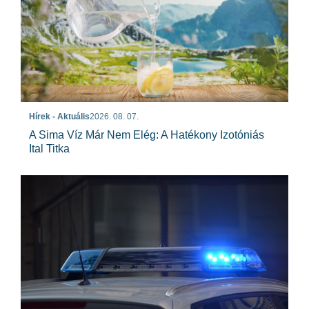
Hírek - Aktuális
2026. 08. 07.
A Sima Víz Már Nem Elég: A Hatékony Izotóniás
Ital Titka