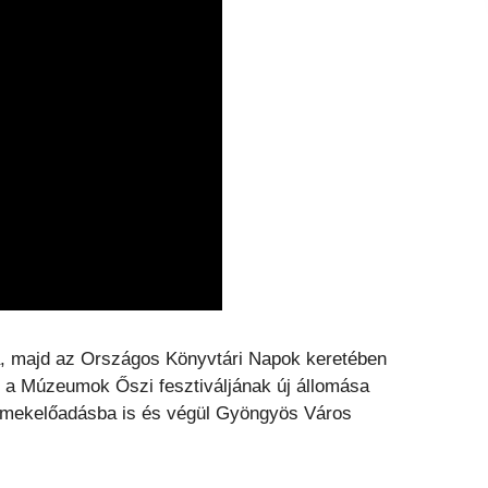
ra, majd az Országos Könyvtári Napok keretében
án a Múzeumok Őszi fesztiváljának új állomása
ermekelőadásba is és végül Gyöngyös Város