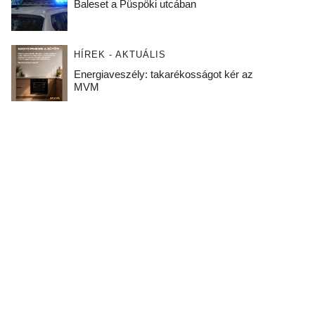
Baleset a Püspöki utcában
HÍREK - AKTUÁLIS
Energiaveszély: takarékosságot kér az
MVM