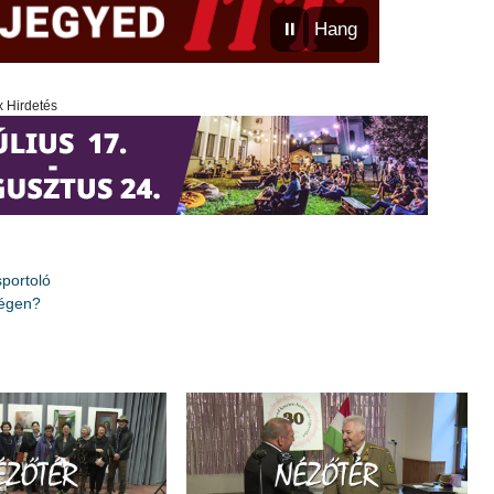
⏸
Hang
x Hirdetés
sportoló
ségen?