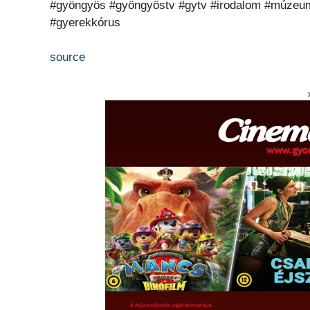
#gyöngyös #gyöngyöstv #gytv #irodalom #múzeum 
#gyerekkórus
source