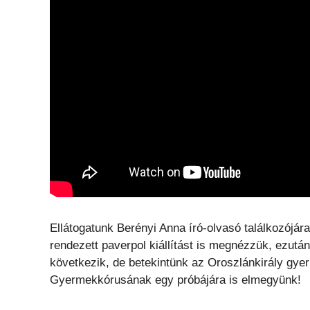
Ellátogatunk Berényi Anna író-olvasó találkozójá
rendezett paverpol kiállítást is megnézzük, ezut
következik, de betekintünk az Oroszlánkirály gy
Gyermekkórusának egy próbájára is elmegyünk!