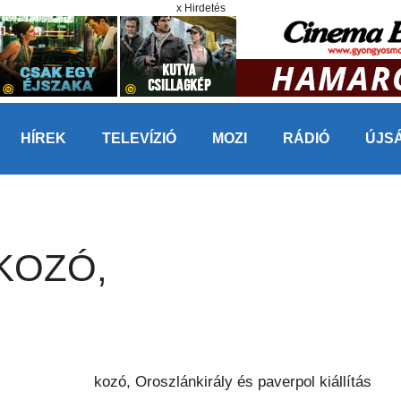
x Hirdetés
HÍREK
TELEVÍZIÓ
MOZI
RÁDIÓ
ÚJS
KOZÓ,