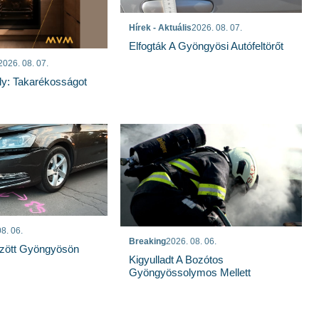
Hírek - Aktuális
2026. 08. 07.
Elfogták A Gyöngyösi Autófeltörőt
2026. 08. 07.
ly: Takarékosságot
8. 06.
Breaking
2026. 08. 06.
özött Gyöngyösön
Kigyulladt A Bozótos
Gyöngyössolymos Mellett