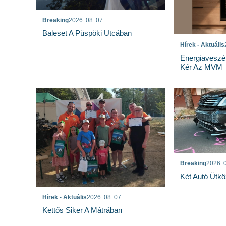
Breaking
2026. 08. 07.
Baleset A Püspöki Utcában
Hírek - Aktuális
Energiaveszé
Kér Az MVM
Breaking
2026. 0
Két Autó Ütk
Hírek - Aktuális
2026. 08. 07.
Kettős Siker A Mátrában