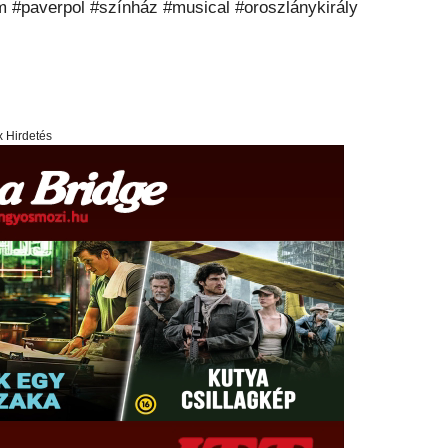
#paverpol #színház #musical #oroszlánykirály
x Hirdetés