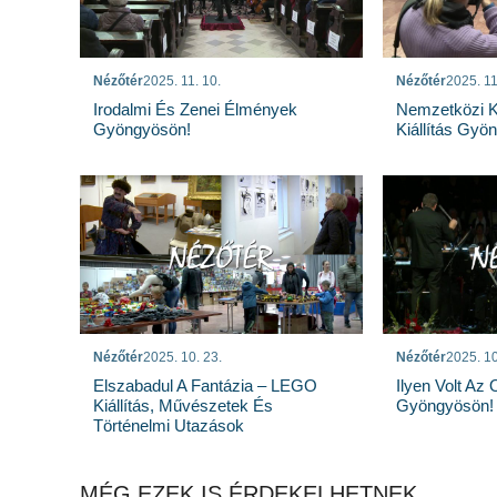
Nézőtér
2025. 11. 10.
Nézőtér
2025. 11
Irodalmi És Zenei Élmények
Nemzetközi 
Gyöngyösön!
Kiállítás Gyö
Nézőtér
2025. 10. 23.
Nézőtér
2025. 10
Elszabadul A Fantázia – LEGO
Ilyen Volt Az
Kiállítás, Művészetek És
Gyöngyösön!
Történelmi Utazások
MÉG EZEK IS ÉRDEKELHETNEK