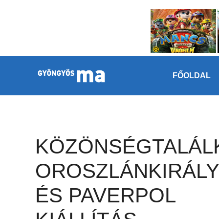
Megszakítás
Kilépés a tartalomba
FŐOLDAL
KÖZÖNSÉGTALÁL
OROSZLÁNKIRÁLY
ÉS PAVERPOL