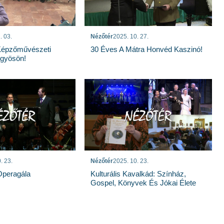
. 03.
Nézőtér
2025. 10. 27.
Képzőművészeti
30 Éves A Mátra Honvéd Kaszinó!
ngyösön!
. 23.
Nézőtér
2025. 10. 23.
 Operagála
Kulturális Kavalkád: Színház,
Gospel, Könyvek És Jókai Élete