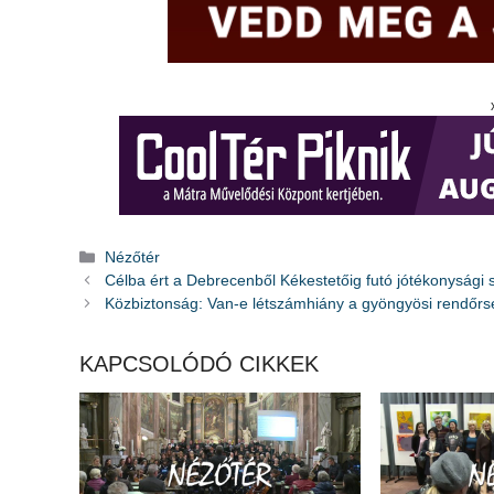
Kategória
Nézőtér
Célba ért a Debrecenből Kékestetőig futó jótékonysági 
Közbiztonság: Van-e létszámhiány a gyöngyösi rendőr
KAPCSOLÓDÓ CIKKEK