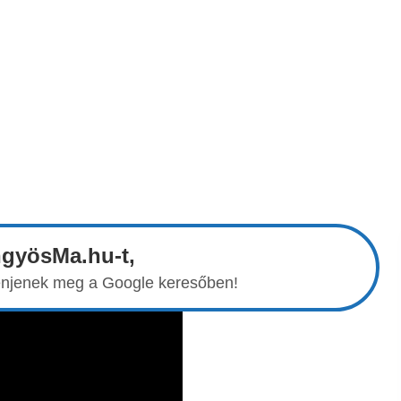
ngyösMa.hu-t,
elenjenek meg a Google keresőben!