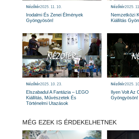
Nézőtér
2025. 11. 10.
Nézőtér
2025. 11
Irodalmi És Zenei Élmények
Nemzetközi 
Gyöngyösön!
Kiállítás Gyö
Nézőtér
2025. 10. 23.
Nézőtér
2025. 10
Elszabadul A Fantázia – LEGO
Ilyen Volt Az
Kiállítás, Művészetek És
Gyöngyösön!
Történelmi Utazások
MÉG EZEK IS ÉRDEKELHETNEK