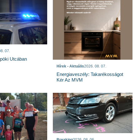
8. 07.
spöki Utcában
Hírek - Aktuális
2026. 08. 07.
Energiaveszély: Takarékosságot
Kér Az MVM
Breaking
2026. 08. 06.