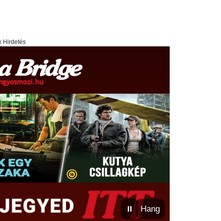
x Hirdetés
⏸
Hang