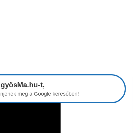
ngyösMa.hu-t,
elenjenek meg a Google keresőben!