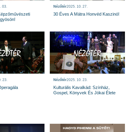
. 03.
Nézőtér
2025. 10. 27.
Képzőművészeti
30 Éves A Mátra Honvéd Kaszinó!
ngyösön!
. 23.
Nézőtér
2025. 10. 23.
 Operagála
Kulturális Kavalkád: Színház,
Gospel, Könyvek És Jókai Élete