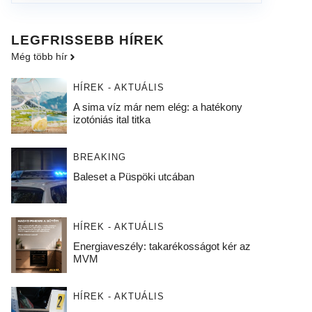
LEGFRISSEBB HÍREK
Még több hír
HÍREK - AKTUÁLIS
A sima víz már nem elég: a hatékony
izotóniás ital titka
BREAKING
Baleset a Püspöki utcában
HÍREK - AKTUÁLIS
Energiaveszély: takarékosságot kér az
MVM
HÍREK - AKTUÁLIS