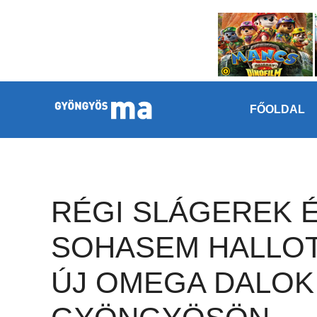
Megszakítás
Kilépés a tartalomba
FŐOLDAL
RÉGI SLÁGEREK 
SOHASEM HALLO
ÚJ OMEGA DALOK