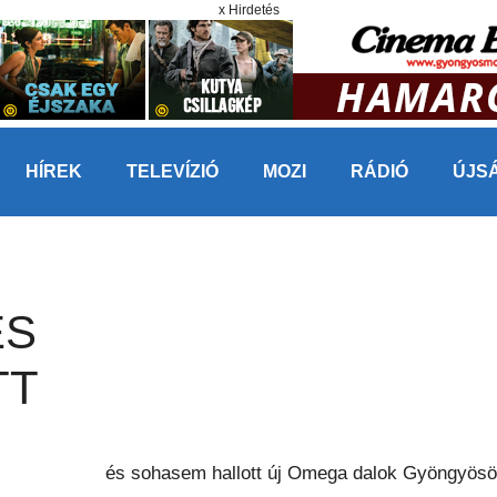
x Hirdetés
HÍREK
TELEVÍZIÓ
MOZI
RÁDIÓ
ÚJS
ÉS
TT