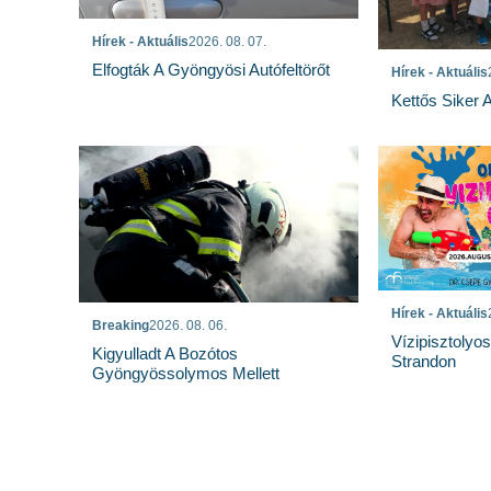
Hírek - Aktuális
2026. 08. 07.
Elfogták A Gyöngyösi Autófeltörőt
Hírek - Aktuális
Kettős Siker 
Hírek - Aktuális
Breaking
2026. 08. 06.
Vízipisztolyo
Kigyulladt A Bozótos
Strandon
Gyöngyössolymos Mellett