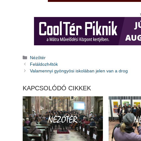
Kategória
Nézőtér
Feláldozh4tók
Valamennyi gyöngyösi iskolában jelen van a drog
KAPCSOLÓDÓ CIKKEK