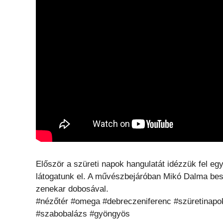
Először a szüreti napok hangulatát idézzük fel e
látogatunk el. A művészbejáróban Mikó Dalma be
zenekar dobosával.
#nézőtér #omega #debreczeniferenc #szüretinapo
#szabobalázs #gyöngyös