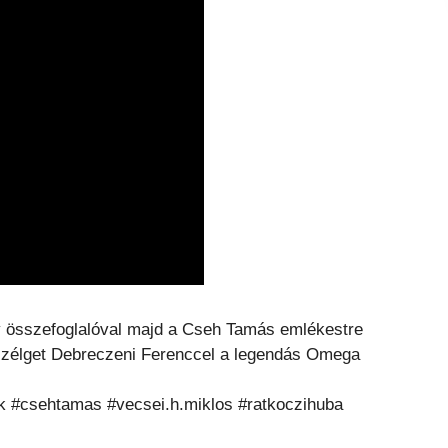
gy összefoglalóval majd a Cseh Tamás emlékestre
szélget Debreczeni Ferenccel a legendás Omega
k #csehtamas #vecsei.h.miklos #ratkoczihuba