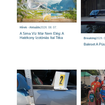
Hírek - Aktuális
2026. 08. 07.
A Sima Víz Már Nem Elég: A
Hatékony Izotóniás Ital Titka
Breaking
2026. 0
Baleset A Pü