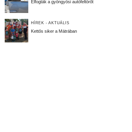
Elfogták a gyöngyösi autófeltörőt
HÍREK - AKTUÁLIS
Kettős siker a Mátrában