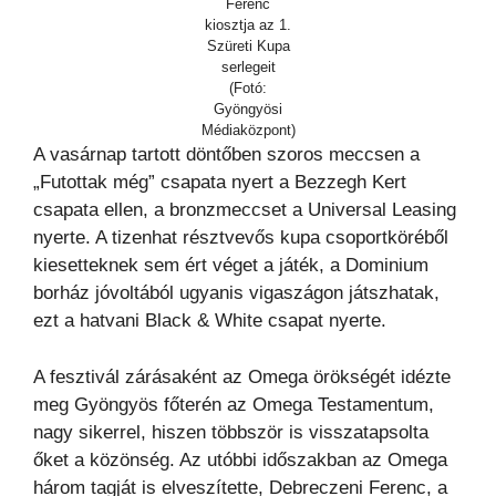
Ferenc
kiosztja az 1.
Szüreti Kupa
serlegeit
(Fotó:
Gyöngyösi
Médiaközpont)
A vasárnap tartott döntőben szoros meccsen a
„Futottak még” csapata nyert a Bezzegh Kert
csapata ellen, a bronzmeccset a Universal Leasing
nyerte. A tizenhat résztvevős kupa csoportköréből
kiesetteknek sem ért véget a játék, a Dominium
borház jóvoltából ugyanis vigaszágon játszhatak,
ezt a hatvani Black & White csapat nyerte.
A fesztivál zárásaként az Omega örökségét idézte
meg Gyöngyös főterén az Omega Testamentum,
nagy sikerrel, hiszen többször is visszatapsolta
őket a közönség. Az utóbbi időszakban az Omega
három tagját is elveszítette, Debreczeni Ferenc, a