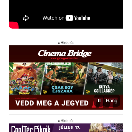
x Hirdetés
⏸
Hang
x Hirdetés