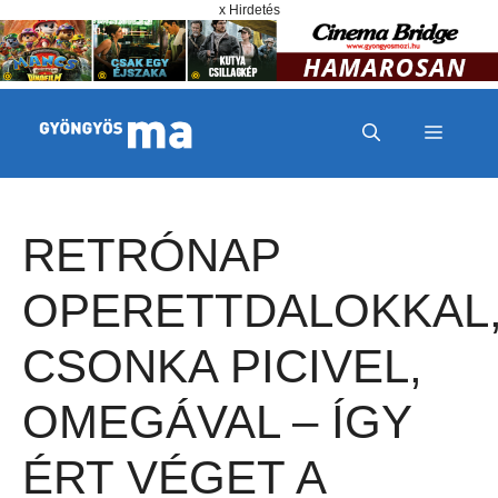
Megszakítás
Kilépés a tartalomba
x Hirdetés
MENÜ
RETRÓNAP
OPERETTDALOKKAL
CSONKA PICIVEL,
OMEGÁVAL – ÍGY
ÉRT VÉGET A