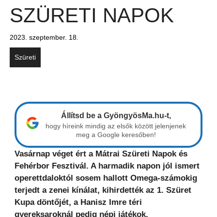
SZÜRETI NAPOK
2023. szeptember. 18.
Szüreti
Állítsd be a GyöngyösMa.hu-t,
hogy híreink mindig az elsők között jelenjenek
meg a Google keresőben!
Vasárnap véget ért a Mátrai Szüreti Napok és
Fehérbor Fesztivál. A harmadik napon jól ismert
operettdaloktól sosem hallott Omega-számokig
terjedt a zenei kínálat, kihirdették az 1. Szüret
Kupa döntőjét, a Hanisz Imre téri
gyereksaroknál pedig népi játékok,