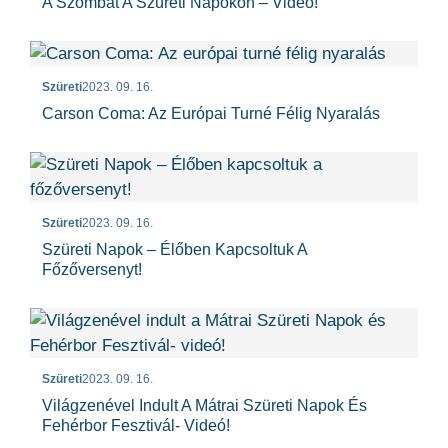
A Szombat A Szüreti Napokon – Videó!
Szüreti
2023. 09. 16.
Carson Coma: Az Európai Turné Félig Nyaralás
Szüreti
2023. 09. 16.
Szüreti Napok – Élőben Kapcsoltuk A
Főzőversenyt!
Szüreti
2023. 09. 16.
Világzenével Indult A Mátrai Szüreti Napok És
Fehérbor Fesztivál- Videó!