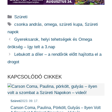
Kategória
Szüreti
Címkék
csonka andrás
,
omega
,
szüreti kupa
,
Szüreti
napok
Gyereksarok, helyi tehetségek és Omega
örökség – így telt a 3.nap
Lebukott a díler – a rendőrök előtt hajította el a
drogot
KAPCSOLÓDÓ CIKKEK
Szüreti
2023. 09. 17.
Carson Coma, Paulina, Pörkölt, Gulyás – Ilyen Volt