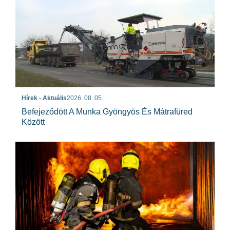
Hírek - Aktuális
2026. 08. 05.
Befejeződött A Munka Gyöngyös És Mátrafüred
Között