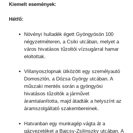
Kiemelt események:
Hétfő:
Növényi hulladék égett Gyöngyösön 100
négyzetméteren, a Csiki utcában, melyet a
város hivatásos tűzoltói vízsugárral hamar
eloltottak.
Villanyoszlopnak ütközött egy személyautó
Domoszlón, a Dózsa György utcában. A
műszaki mentés során a gyöngyösi
hivatásos tűzoltók a járművet
áramtalanította, majd átadták a helyszínt az
áramszolgáltató szakembereinek.
Hatvanban egy munkagép vágta át a
gázvezetéket a Bajcsy-Zsilinszky utcában. A