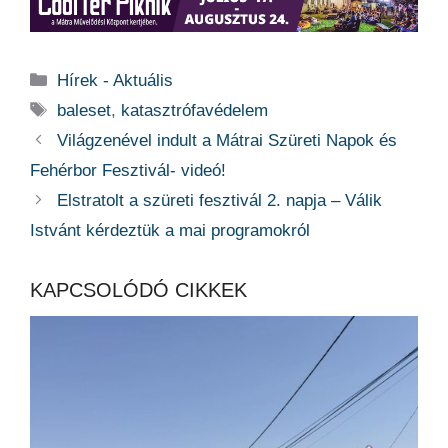
Kategória
Hírek - Aktuális
Címkék
baleset
,
katasztrófavédelem
Világzenével indult a Mátrai Szüreti Napok és
Fehérbor Fesztivál- videó!
Elstratolt a szüreti fesztivál 2. napja – Válik
Istvánt kérdeztük a mai programokról
KAPCSOLÓDÓ CIKKEK