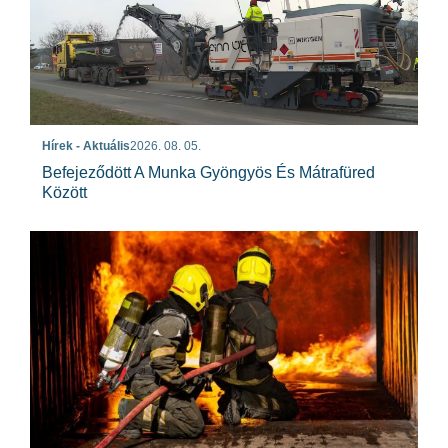
Hírek - Aktuális
2026. 08. 05.
Befejeződött A Munka Gyöngyös És Mátrafüred
Között