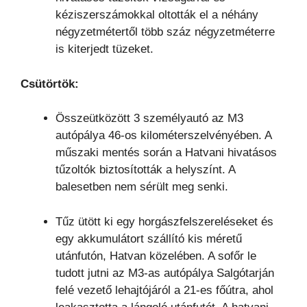
kéziszerszámokkal oltották el a néhány
négyzetmétertől több száz négyzetméterre
is kiterjedt tüzeket.
Csütörtök:
Összeütközött 3 személyautó az M3
autópálya 46-os kilométerszelvényében. A
műszaki mentés során a Hatvani hivatásos
tűzoltók biztosították a helyszínt. A
balesetben nem sérült meg senki.
Tűz ütött ki egy horgászfelszereléseket és
egy akkumulátort szállító kis méretű
utánfutón, Hatvan közelében. A sofőr le
tudott jutni az M3-as autópálya Salgótarján
felé vezető lehajtójáról a 21-es főútra, ahol