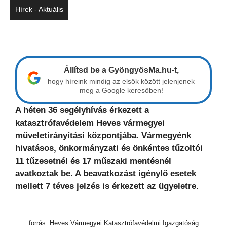
Hírek - Aktuális
Állítsd be a GyöngyösMa.hu-t,
hogy híreink mindig az elsők között jelenjenek
meg a Google keresőben!
A héten 36 segélyhívás érkezett a
katasztrófavédelem Heves vármegyei
műveletirányítási központjába. Vármegyénk
hivatásos, önkormányzati és önkéntes tűzoltói
11 tűzesetnél és 17 műszaki mentésnél
avatkoztak be. A beavatkozást igénylő esetek
mellett 7 téves jelzés is érkezett az ügyeletre.
forrás: Heves Vármegyei Katasztrófavédelmi Igazgatóság