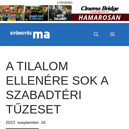
Megszakítás
Kilépés a tartalomba
x Hirdetés
MENÜ
A TILALOM
ELLENÉRE SOK A
SZABADTÉRI
TŰZESET
2023. szeptember. 16.