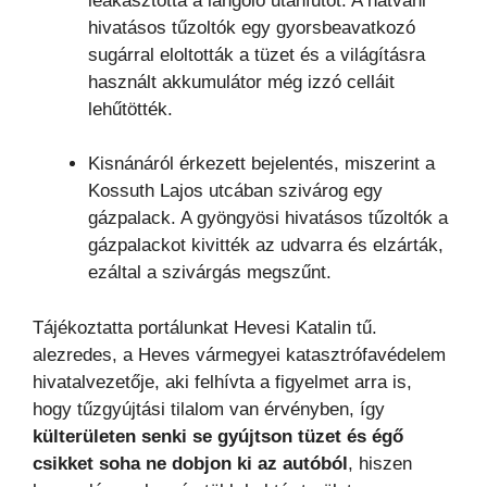
leakasztotta a lángoló utánfutót. A hatvani
hivatásos tűzoltók egy gyorsbeavatkozó
sugárral eloltották a tüzet és a világításra
használt akkumulátor még izzó celláit
lehűtötték.
Kisnánáról érkezett bejelentés, miszerint a
Kossuth Lajos utcában szivárog egy
gázpalack. A gyöngyösi hivatásos tűzoltók a
gázpalackot kivitték az udvarra és elzárták,
ezáltal a szivárgás megszűnt.
Tájékoztatta portálunkat Hevesi Katalin tű.
alezredes, a Heves vármegyei katasztrófavédelem
hivatalvezetője, aki felhívta a figyelmet arra is,
hogy tűzgyújtási tilalom van érvényben, így
külterületen senki se gyújtson tüzet és égő
csikket soha ne dobjon ki az autóból
, hiszen