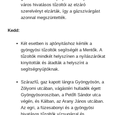
város hivatásos tűzoltói az elzáró
szerelvényt elzárták, így a gázszivárgást
azonnal megszüntették.
Kedd:
Két esetben is ajtónyitáshoz kérték a
gyöngyösi tűzoltók segítségét a Mentők. A
tűzoltók mindkét helyszínen a nyílászárókat
kinyitották és átadták a helyszínt a
segítségnyújtóknak.
Szárazfű, gaz kapott lángra Gyöngyösön, a
Zólyomi utcában, vágástéri hulladék égett
Gyöngyösorosziban, a Petőfi Sándor utca
végén, és Kálban, az Arany János utcában.
Az egri, a füzesabonyi és a gyöngyösi
hivatásos tűzoltók vízsugárral és