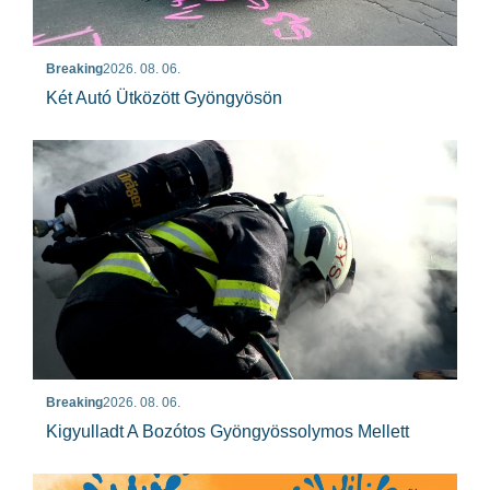
Breaking
2026. 08. 06.
Két Autó Ütközött Gyöngyösön
Breaking
2026. 08. 06.
Kigyulladt A Bozótos Gyöngyössolymos Mellett