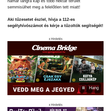
hamar lángra kap és több hektár terület
semmisülhet meg a felelőtlen tett miatt!
Aki tűzesetet észlel, hívja a 112-es
segélyhívószámot és kérje a tűzoltók segítségét!
x Hirdetés
⏸
Hang
x Hirdetés