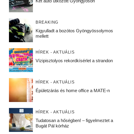
Két autó ütközött Gyöngyösön
BREAKING
Kigyulladt a bozótos Gyöngyössolymos
mellett
HÍREK - AKTUÁLIS
Vízipisztolyos rekordkísérlet a strandon
HÍREK - AKTUÁLIS
Épületzárás és home office a MATE-n
HÍREK - AKTUÁLIS
Tudatosan a hőségben! – figyelmeztet a
Bugát Pál kórház