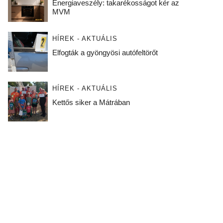
Energiaveszély: takarékosságot kér az
MVM
HÍREK - AKTUÁLIS
Elfogták a gyöngyösi autófeltörőt
HÍREK - AKTUÁLIS
Kettős siker a Mátrában