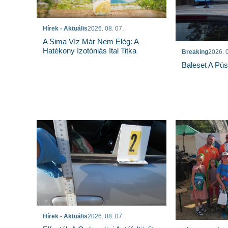
Hírek - Aktuális
2026. 08. 07.
A Sima Víz Már Nem Elég: A
Hatékony Izotóniás Ital Titka
Breaking
2026. 0
Baleset A Pü
Hírek - Aktuális
2026. 08. 07.