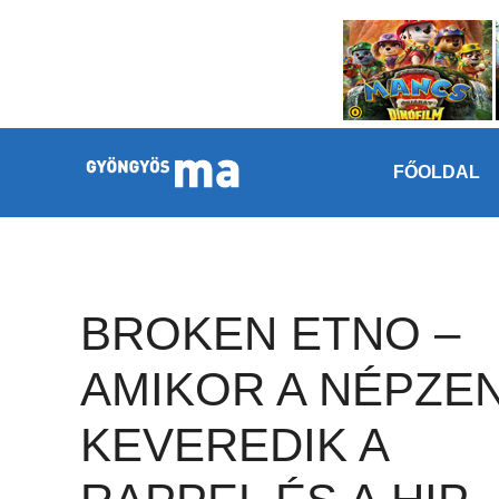
Megszakítás
Kilépés a tartalomba
FŐOLDAL
BROKEN ETNO –
AMIKOR A NÉPZE
KEVEREDIK A