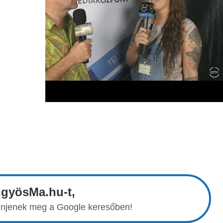
ngyösMa.hu-t,
elenjenek meg a Google keresőben!