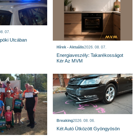
8. 07.
spöki Utcában
Hírek - Aktuális
2026. 08. 07.
Energiaveszély: Takarékosságot
Kér Az MVM
Breaking
2026. 08. 06.
Két Autó Ütközött Gyöngyösön