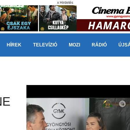
x Hirdetés
HÍREK
TELEVÍZIÓ
MOZI
RÁDIÓ
ÚJS
NE