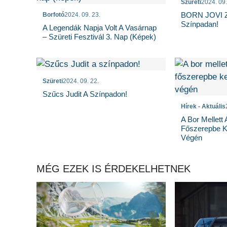
Szüreti
2024. 09.
BORN JOVI Ze
Borfotó
2024. 09. 23.
Színpadan!
A Legendák Napja Volt A Vasárnap
– Szüreti Fesztivál 3. Nap (képek)
Szüreti
2024. 09. 22.
Szűcs Judit A Színpadon!
Hírek - Aktuális
A Bor Mellett 
Főszerepbe Ke
Végén
MÉG EZEK IS ÉRDEKELHETNEK