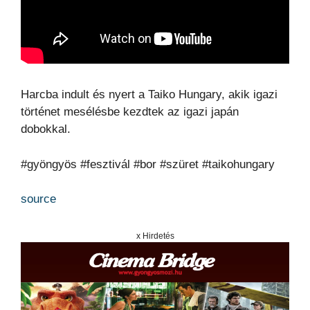
Harcba indult és nyert a Taiko Hungary, akik igazi
történet mesélésbe kezdtek az igazi japán
dobokkal.
#gyöngyös #fesztivál #bor #szüret #taikohungary
source
x Hirdetés