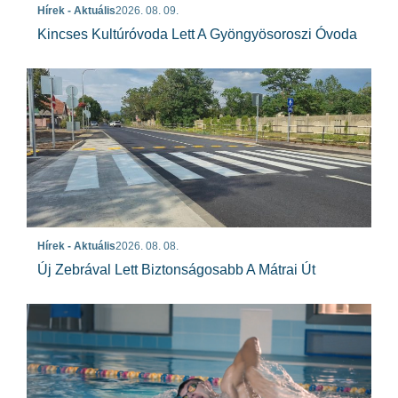
Hírek - Aktuális
2026. 08. 09.
Kincses Kultúróvoda Lett A Gyöngyösoroszi Óvoda
Hírek - Aktuális
2026. 08. 08.
Új Zebrával Lett Biztonságosabb A Mátrai Út