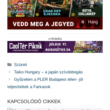
⏸
Hang
x Hirdetés
Kategória
Szüreti
Taiko Hungary – a japán szívdobogás
Győzelem a PLER Budapest ellen- jól
teljesítettek a Farkasok
KAPCSOLÓDÓ CIKKEK