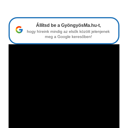
Állítsd be a GyöngyösMa.hu-t,
hogy híreink mindig az elsők között jelenjenek
meg a Google keresőben!