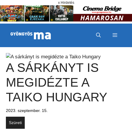
Megszakítás
Kilépés a tartalomba
x Hirdetés
MENÜ
A SÁRKÁNYT IS
MEGIDÉZTE A
TAIKO HUNGARY
2023. szeptember. 15.
Szüreti