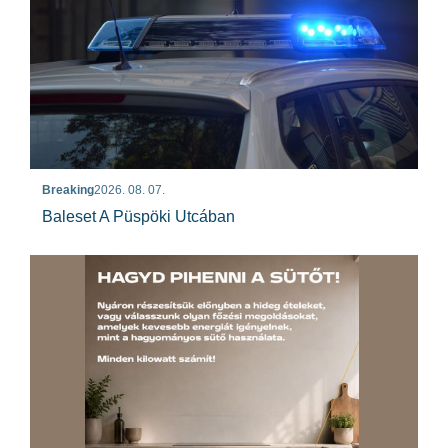
Breaking
2026. 08. 07.
Baleset A Püspöki Utcában