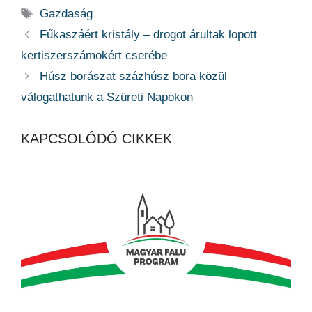
Címkék
Gazdaság
Fűkaszáért kristály – drogot árultak lopott
kertiszerszámokért cserébe
Húsz borászat százhúsz bora közül
válogathatunk a Szüreti Napokon
KAPCSOLÓDÓ CIKKEK