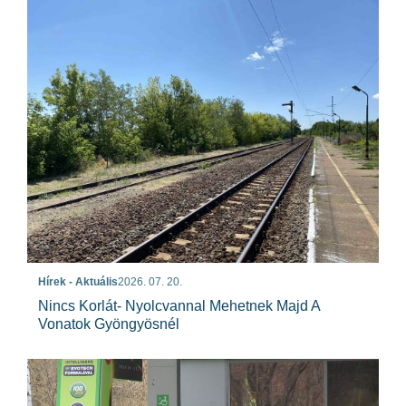
Hírek - Aktuális
2026. 07. 20.
Nincs Korlát- Nyolcvannal Mehetnek Majd A
Vonatok Gyöngyösnél