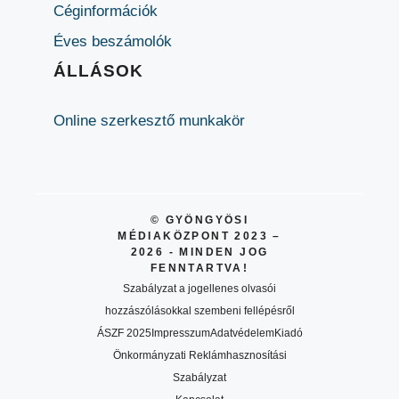
Céginformációk
Éves beszámolók
ÁLLÁSOK
Online szerkesztő munkakör
© GYÖNGYÖSI
MÉDIAKÖZPONT 2023 –
2026 - MINDEN JOG
FENNTARTVA!
Szabályzat a jogellenes olvasói
hozzászólásokkal szembeni fellépésről
ÁSZF 2025
Impresszum
Adatvédelem
Kiadó
Önkormányzati Reklámhasznosítási
Szabályzat