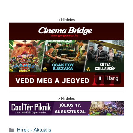
x Hirdetés
⏸
Hang
x Hirdetés
Kategória
Hírek - Aktuális