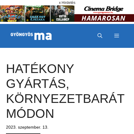
Megszakítás
Kilépés a tartalomba
x Hirdetés
MENÜ
HATÉKONY
GYÁRTÁS,
KÖRNYEZETBARÁT
MÓDON
2023. szeptember. 13.