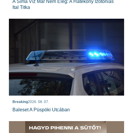
A Sima Víz Már Nem Elég: A Hatékony Izotóniás
Ital Titka
Breaking
2026. 08. 07.
Baleset A Püspöki Utcában