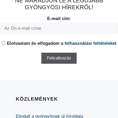
NE MARADJON LE A LEGÚJABB
GYÖNGYÖSI HÍREKRŐL!
E-mail cím:
Elolvastam és elfogadom a
felhasználási feltételeket
KÖZLEMÉNYEK
Elindult a gyöngyösiek új híroldala