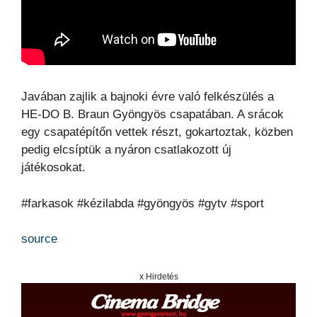
Javában zajlik a bajnoki évre való felkészülés a
HE-DO B. Braun Gyöngyös csapatában. A srácok
egy csapatépítőn vettek részt, gokartoztak, közben
pedig elcsíptük a nyáron csatlakozott új
játékosokat.
#farkasok #kézilabda #gyöngyös #gytv #sport
source
x Hirdetés