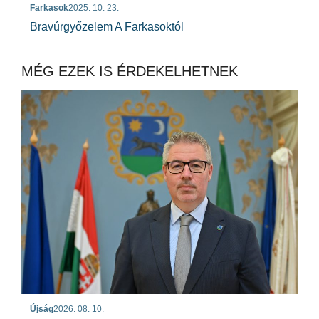
Farkasok
2025. 10. 23.
Bravúrgyőzelem A Farkasoktól
MÉG EZEK IS ÉRDEKELHETNEK
Újság
2026. 08. 10.