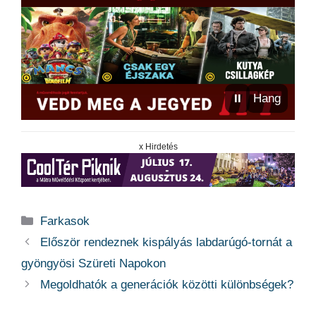
⏸
Hang
x Hirdetés
Kategória
Farkasok
Először rendeznek kispályás labdarúgó-tornát a
gyöngyösi Szüreti Napokon
Megoldhatók a generációk közötti különbségek?