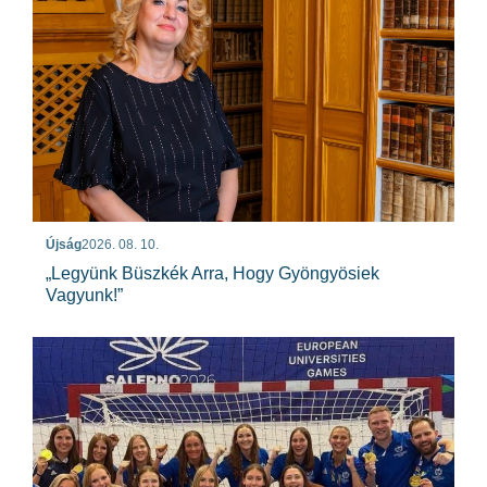
Újság
2026. 08. 10.
„Legyünk Büszkék Arra, Hogy Gyöngyösiek
Vagyunk!”