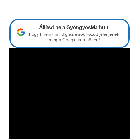
Állítsd be a GyöngyösMa.hu-t,
hogy híreink mindig az elsők között jelenjenek
meg a Google keresőben!