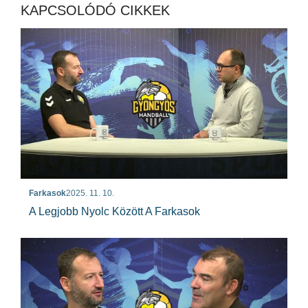
KAPCSOLÓDÓ CIKKEK
Farkasok
2025. 11. 10.
A Legjobb Nyolc Között A Farkasok