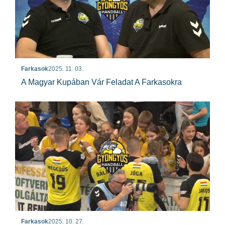
Farkasok
2025. 11. 03.
A Magyar Kupában Vár Feladat A Farkasokra
Farkasok
2025. 10. 27.