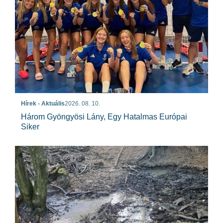
Hírek - Aktuális
2026. 08. 10.
Három Gyöngyösi Lány, Egy Hatalmas Európai
Siker