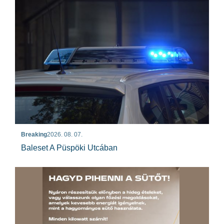
Breaking
2026. 08. 07.
Baleset A Püspöki Utcában