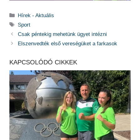
Kategória
Hírek - Aktuális
Címkék
Sport
Csak péntekig mehetünk ügyet intézni
Elszenvedték első vereségüket a farkasok
KAPCSOLÓDÓ CIKKEK