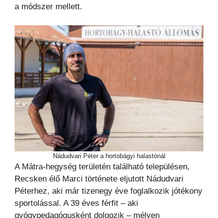
a módszer mellett.
Nádudvari Péter a hortobágyi halastónál
A Mátra-hegység területén található településen,
Recsken élő Marci története eljutott Nádudvari
Péterhez, aki már tizenegy éve foglalkozik jótékony
sportolással. A 39 éves férfit – aki
gyógypedagógusként dolgozik – mélyen