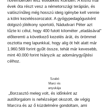
novemberben lesz esedékes Kölnben. A kisfiú már
évek óta részt vesz a németországi terápián, és
valószínűleg még hosszú ideig igénybe kell vennie
a kölni kezeléssorozatot. A gyógypedagógusként
dolgozó jótékony sportoló, Nádudvari Péter azt
tűzte ki célul, hogy 400 futott kilométer „eladásával”
előteremti a következő kezelés árát, és örömmel
osztotta meg lapunkkal, hogy alig öt hét alatt már
1.960.569 forint gyűlt össze, tehát már kevesebb,
mint 40.000 forint hiányzik az adománygyűjtési
célhoz.
Szabó
Marci és
anyukája
„Borzasztó meleg volt, és időnként az
autóforgalom is nehézséget okozott, de végig
Marcira és az ő küzdelmére gondoltam, ami