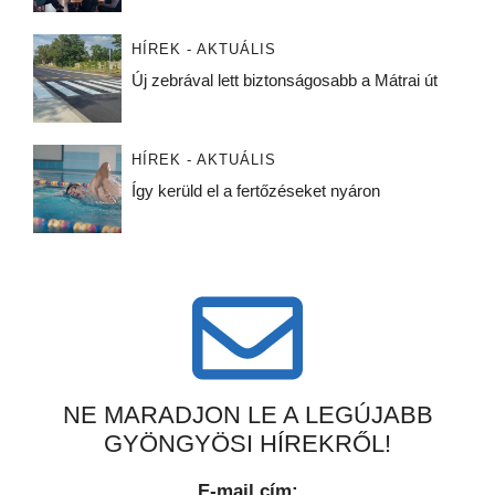
HÍREK - AKTUÁLIS
Új zebrával lett biztonságosabb a Mátrai út
HÍREK - AKTUÁLIS
Így kerüld el a fertőzéseket nyáron
NE MARADJON LE A LEGÚJABB
GYÖNGYÖSI HÍREKRŐL!
E-mail cím: