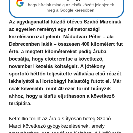
hogy híreink mindig az elsők között jelenjenek
meg a Google keresőben!
Az agydaganattal küzdő ötéves Szabó Marcinak
az egyetlen reményt egy németországi
kezeléssorozat jelenti. Nádudvari Péter – aki
Debrecenben lakik – összesen 400 kilométert fut
érte, a megtett kilométereket pedig áruba
bocsátja, hogy előteremtse a következő,
novemberi kezelés költségeit. A jótékony
sportoló hétfőn teljesítette vállalása első részét,
lakhelyétől a Hortobágyi halastóig futott el. Már
csak kevesebb, mint 40 ezer forint hiányzik
ahhoz, hogy a kisfiú eljuthasson a következő
terápiára.
Kétmillió forint az ára a súlyosan beteg Szabó
Marci következő gyógykezelésének, amely