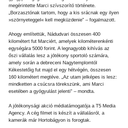
megérintette Marci szívszorító története.
„Borzasztónak tartom, hogy a kis srácnak egy ilyen
»szörnyeteggel« kell megküzdenie” – fogalmazott.
Ahogy említettük, Nádudvari összesen 400
kilométert fut Marciért, amelyek kilométerenkénti
egységára 5000 forint. A legnagyobb kihívás az
őszi vállalás lesz a jótékony sportoló számára,
amely során a debreceni Nagytemplomtól
Kékestetőig fut majd el egy hétvégén, összesen
160 kilométert megtéve. „Az utam jelképes is lesz:
mindketten a csúcsra törekszünk, ami Marci
esetében a gyógyulást jelenti” – mondta.
A jótékonysági akció médiatámogatója a T5 Media
Agency. A cég filmet is készít a vállalásról, a
kamerák már Hortobágyon is forogtak.