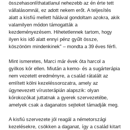
összehasonlíthatatlanul nehezebb az én érte tett
vállalásomnál, ez adott nekem erőt. A teljesítés
alatt a kisfiú mellett hálával gondoltam azokra, akik
valamilyen módon támogatták a
kezdeményezésem. Hihetetlennek tartom, hogy
ilyen kis idő alatt ennyi pénz gyűlt össze,
köszönöm mindenkinek” – mondta a 39 éves férfi.
Mint ismeretes, Marci már évek óta harcol a
gyilkos kór ellen. Miután a kemo- és a sugárterápia
nem vezetett eredményre, a család rátalált az
említett kölni kezeléssorozatra, amely az
úgynevezett vírusterápián alapszik: olyan
kórokozókat juttatnak a gyerek szervezetébe,
amelyek csak a daganatos sejteket támadják meg.
A kisfiú szervezete jól reagál a németországi
kezelésekre, csökken a daganat, így a család kitart