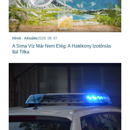
Hírek - Aktuális
2026. 08. 07.
A Sima Víz Már Nem Elég: A Hatékony Izotóniás
Ital Titka