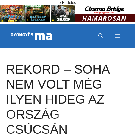
Megszakítás
Kilépés a tartalomba
x Hirdetés
MENÜ
REKORD – SOHA
NEM VOLT MÉG
ILYEN HIDEG AZ
ORSZÁG
CSÚCSÁN