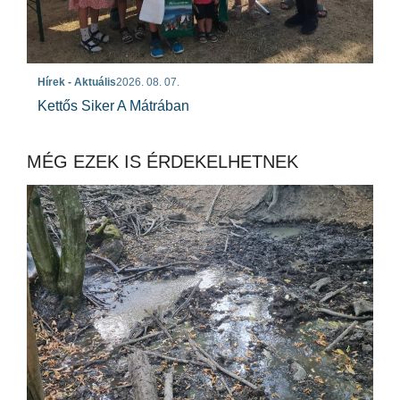
Hírek - Aktuális
2026. 08. 07.
Kettős Siker A Mátrában
MÉG EZEK IS ÉRDEKELHETNEK