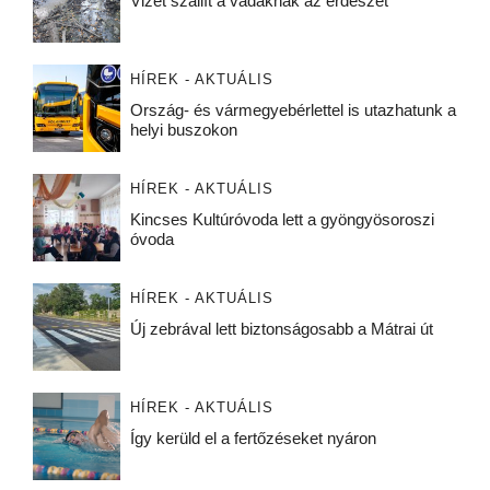
Vizet szállít a vadaknak az erdészet
HÍREK - AKTUÁLIS
Ország- és vármegyebérlettel is utazhatunk a
helyi buszokon
HÍREK - AKTUÁLIS
Kincses Kultúróvoda lett a gyöngyösoroszi
óvoda
HÍREK - AKTUÁLIS
Új zebrával lett biztonságosabb a Mátrai út
HÍREK - AKTUÁLIS
Így kerüld el a fertőzéseket nyáron