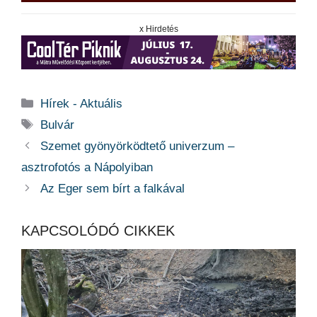
x Hirdetés
Kategória
Hírek - Aktuális
Címkék
Bulvár
Szemet gyönyörködtető univerzum –
asztrofotós a Nápolyiban
Az Eger sem bírt a falkával
KAPCSOLÓDÓ CIKKEK