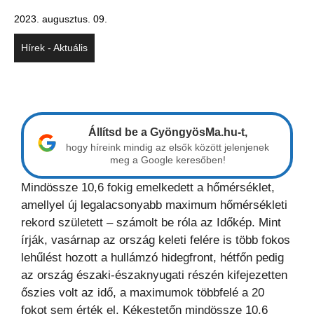
2023. augusztus. 09.
Hírek - Aktuális
Állítsd be a GyöngyösMa.hu-t,
hogy híreink mindig az elsők között jelenjenek
meg a Google keresőben!
Mindössze 10,6 fokig emelkedett a hőmérséklet,
amellyel új legalacsonyabb maximum hőmérsékleti
rekord született – számolt be róla az Időkép. Mint
írják, vasárnap az ország keleti felére is több fokos
lehűlést hozott a hullámzó hidegfront, hétfőn pedig
az ország északi-északnyugati részén kifejezetten
őszies volt az idő, a maximumok többfelé a 20
fokot sem érték el. Kékestetőn mindössze 10,6