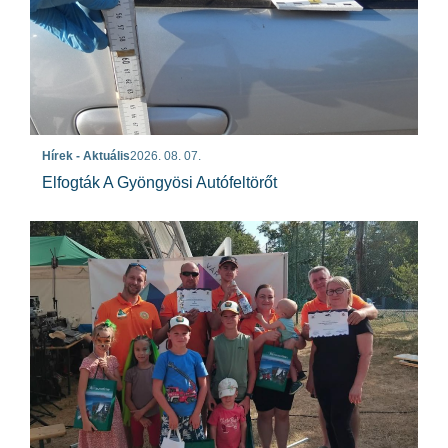
Hírek - Aktuális
2026. 08. 07.
Elfogták A Gyöngyösi Autófeltörőt