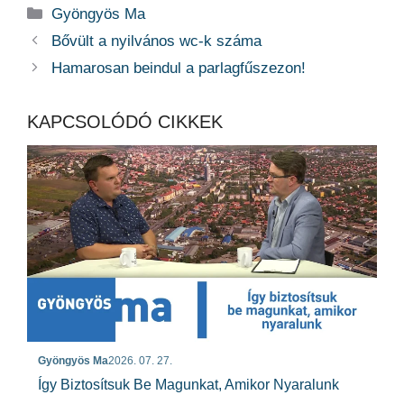
Kategória
Gyöngyös Ma
Bővült a nyilvános wc-k száma
Hamarosan beindul a parlagfűszezon!
KAPCSOLÓDÓ CIKKEK
Gyöngyös Ma
2026. 07. 27.
Így Biztosítsuk Be Magunkat, Amikor Nyaralunk