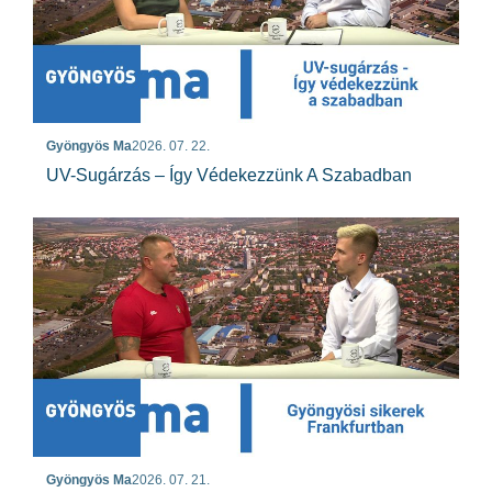
Gyöngyös Ma
2026. 07. 22.
UV-Sugárzás – Így Védekezzünk A Szabadban
Gyöngyös Ma
2026. 07. 21.