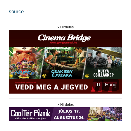
source
x Hirdetés
⏸
Hang
x Hirdetés