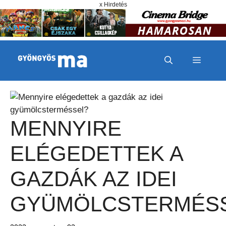
Megszakítás
Kilépés a tartalomba
x Hirdetés
MENÜ
MENNYIRE
ELÉGEDETTEK A
GAZDÁK AZ IDEI
GYÜMÖLCSTERMÉS