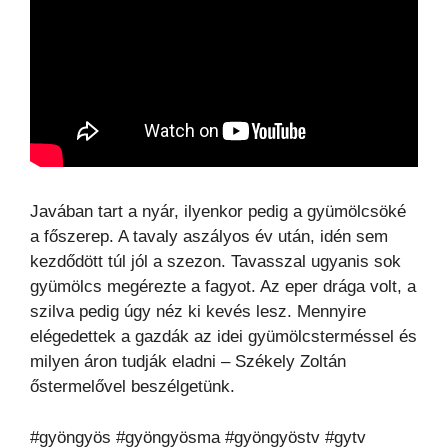
Javában tart a nyár, ilyenkor pedig a gyümölcsöké
a főszerep. A tavaly aszályos év után, idén sem
kezdődött túl jól a szezon. Tavasszal ugyanis sok
gyümölcs megérezte a fagyot. Az eper drága volt, a
szilva pedig úgy néz ki kevés lesz. Mennyire
elégedettek a gazdák az idei gyümölcsterméssel és
milyen áron tudják eladni – Székely Zoltán
őstermelővel beszélgetünk.
#gyöngyös #gyöngyösma #gyöngyöstv #gytv