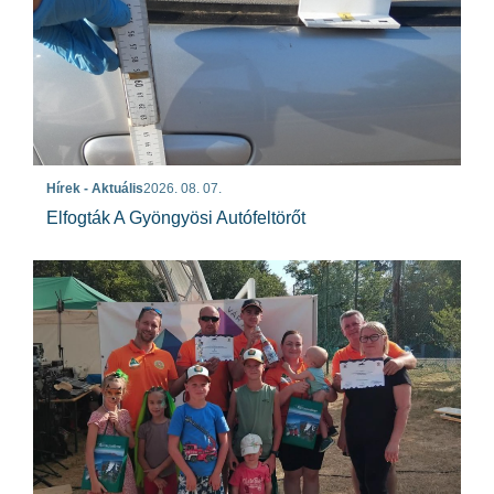
Hírek - Aktuális
2026. 08. 07.
Elfogták A Gyöngyösi Autófeltörőt