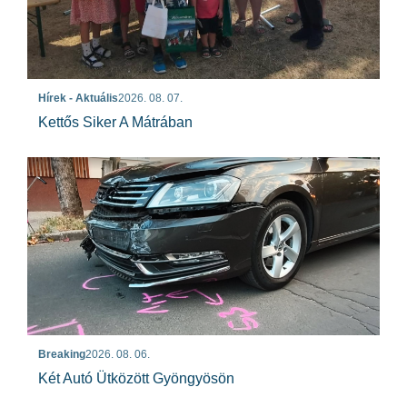
Hírek - Aktuális
2026. 08. 07.
Kettős Siker A Mátrában
Breaking
2026. 08. 06.
Két Autó Ütközött Gyöngyösön