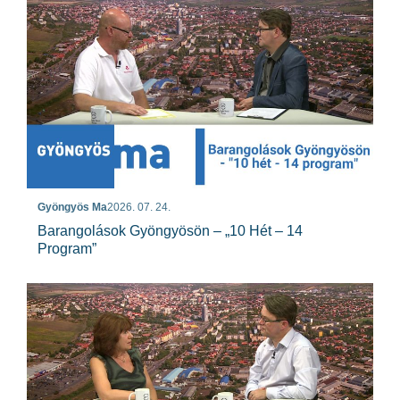
Gyöngyös Ma
2026. 07. 24.
Barangolások Gyöngyösön – „10 Hét – 14
Program”