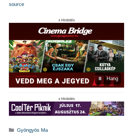
source
x Hirdetés
⏸
Hang
x Hirdetés
Kategória
Gyöngyös Ma