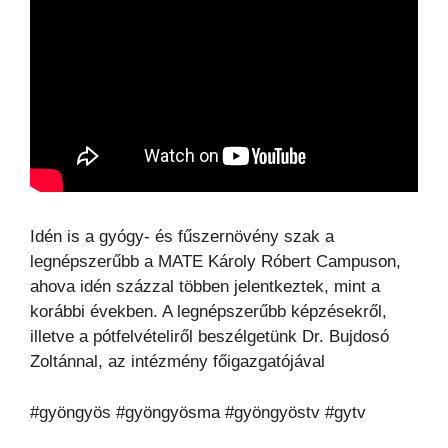
Idén is a gyógy- és fűszernövény szak a
legnépszerűbb a MATE Károly Róbert Campuson,
ahova idén százzal többen jelentkeztek, mint a
korábbi években. A legnépszerűbb képzésekről,
illetve a pótfelvételiről beszélgetünk Dr. Bujdosó
Zoltánnal, az intézmény főigazgatójával
#gyöngyös #gyöngyösma #gyöngyöstv #gytv