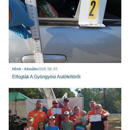
Hírek - Aktuális
2026. 08. 07.
Elfogták A Gyöngyösi Autófeltörőt