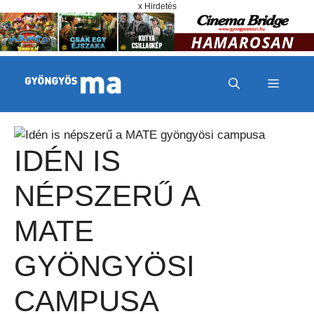
Megszakítás
Kilépés a tartalomba
x Hirdetés
MENÜ
IDÉN IS
NÉPSZERŰ A
MATE
GYÖNGYÖSI
CAMPUSA