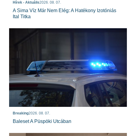
Hírek - Aktuális
2026. 08. 07.
A Sima Víz Már Nem Elég: A Hatékony Izotóniás
Ital Titka
Breaking
2026. 08. 07.
Baleset A Püspöki Utcában