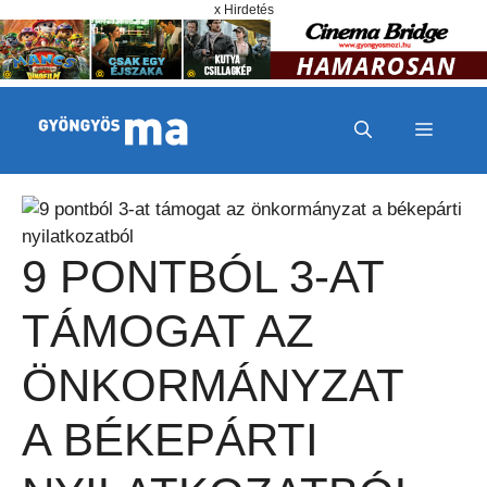
Megszakítás
Kilépés a tartalomba
x Hirdetés
MENÜ
9 PONTBÓL 3-AT
TÁMOGAT AZ
ÖNKORMÁNYZAT
A BÉKEPÁRTI