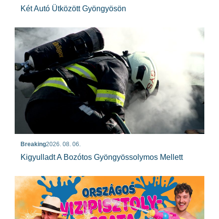
Két Autó Ütközött Gyöngyösön
Breaking
2026. 08. 06.
Kigyulladt A Bozótos Gyöngyössolymos Mellett