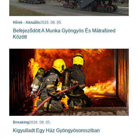
Hírek - Aktuális
2026. 08. 05.
Befejeződött A Munka Gyöngyös És Mátrafüred
Között
Breaking
2026. 08. 05.
Kigyulladt Egy Ház Gyöngyösorosziban