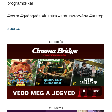
programokkal
#extra #gyöngyös #kultúra #státusztörvény #árstop
source
x Hirdetés
⏸
Hang
x Hirdetés