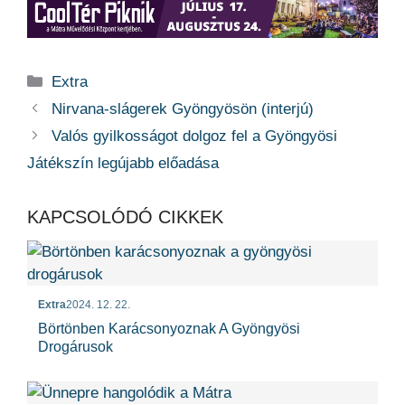
Kategória
Extra
Nirvana-slágerek Gyöngyösön (interjú)
Valós gyilkosságot dolgoz fel a Gyöngyösi
Játékszín legújabb előadása
KAPCSOLÓDÓ CIKKEK
Extra
2024. 12. 22.
Börtönben Karácsonyoznak A Gyöngyösi
Drogárusok