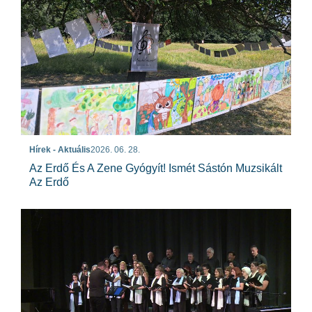
Hírek - Aktuális
2026. 06. 28.
Az Erdő És A Zene Gyógyít! Ismét Sástón Muzsikált
Az Erdő