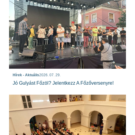
Hírek - Aktuális
2026. 07. 29.
Jó Gulyást Főzöl? Jelentkezz A Főzőversenyre!