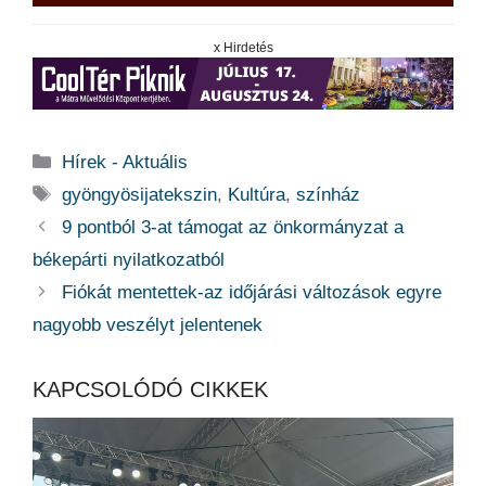
x Hirdetés
Kategória
Hírek - Aktuális
Címkék
gyöngyösijatekszin
,
Kultúra
,
színház
9 pontból 3-at támogat az önkormányzat a
békepárti nyilatkozatból
Fiókát mentettek-az időjárási változások egyre
nagyobb veszélyt jelentenek
KAPCSOLÓDÓ CIKKEK