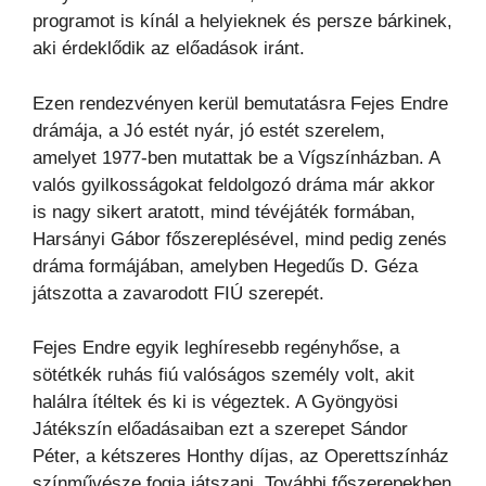
programot is kínál a helyieknek és persze bárkinek,
aki érdeklődik az előadások iránt.
Ezen rendezvényen kerül bemutatásra Fejes Endre
drámája, a Jó estét nyár, jó estét szerelem,
amelyet 1977-ben mutattak be a Vígszínházban. A
valós gyilkosságokat feldolgozó dráma már akkor
is nagy sikert aratott, mind tévéjáték formában,
Harsányi Gábor főszereplésével, mind pedig zenés
dráma formájában, amelyben Hegedűs D. Géza
játszotta a zavarodott FIÚ szerepét.
Fejes Endre egyik leghíresebb regényhőse, a
sötétkék ruhás fiú valóságos személy volt, akit
halálra ítéltek és ki is végeztek. A Gyöngyösi
Játékszín előadásaiban ezt a szerepet Sándor
Péter, a kétszeres Honthy díjas, az Operettszínház
színművésze fogja játszani. További főszerepekben