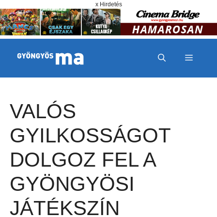
Megszakítás
Kilépés a tartalomba
x Hirdetés
MENÜ
VALÓS
GYILKOSSÁGOT
DOLGOZ FEL A
GYÖNGYÖSI
JÁTÉKSZÍN