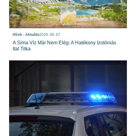
Hírek - Aktuális
2026. 08. 07.
A Sima Víz Már Nem Elég: A Hatékony Izotóniás
Ital Titka