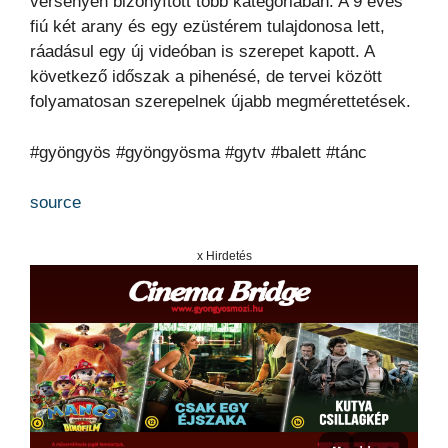
versenyen bizonyított több kategóriában. A 9 éves
fiú két arany és egy ezüstérem tulajdonosa lett,
ráadásul egy új videóban is szerepet kapott. A
következő időszak a pihenésé, de tervei között
folyamatosan szerepelnek újabb megmérettetések.
#gyöngyös #gyöngyösma #gytv #balett #tánc
source
x Hirdetés