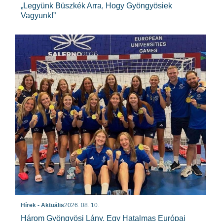
„Legyünk Büszkék Arra, Hogy Gyöngyösiek
Vagyunk!”
Hírek - Aktuális
2026. 08. 10.
Három Gyöngyösi Lány, Egy Hatalmas Európai