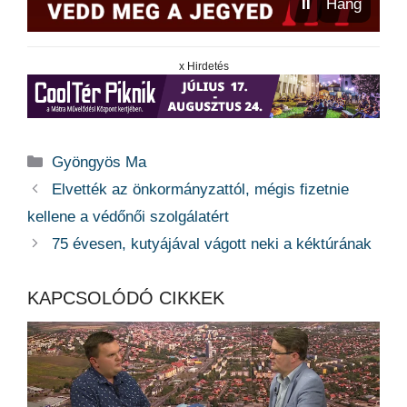
⏸
Hang
x Hirdetés
Kategória
Gyöngyös Ma
Elvették az önkormányzattól, mégis fizetnie
kellene a védőnői szolgálatért
75 évesen, kutyájával vágott neki a kéktúrának
KAPCSOLÓDÓ CIKKEK