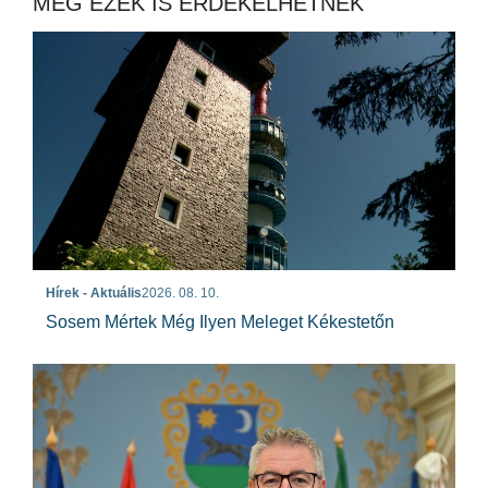
MÉG EZEK IS ÉRDEKELHETNEK
Hírek - Aktuális
2026. 08. 10.
Sosem Mértek Még Ilyen Meleget Kékestetőn