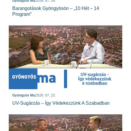
Gyöngyös Ma
2026. 07. 24.
Barangolások Gyöngyösön – „10 Hét – 14
Program”
Gyöngyös Ma
2026. 07. 22.
UV-Sugárzás – Így Védekezzünk A Szabadban