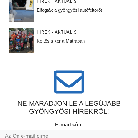
HÍREK - AKTUÁLIS
Elfogták a gyöngyösi autófeltörőt
HÍREK - AKTUÁLIS
Kettős siker a Mátrában
NE MARADJON LE A LEGÚJABB
GYÖNGYÖSI HÍREKRŐL!
E-mail cím: