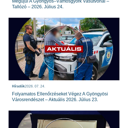
Megújul A Gyöngyös–Vámosgyörk Vasútvonal –
Tallózó – 2026. Július 24.
Híradók
2026. 07. 24.
Folyamatos Ellenőrzéseket Végez A Gyöngyösi
Városrendészet – Aktuális 2026. Július 23.