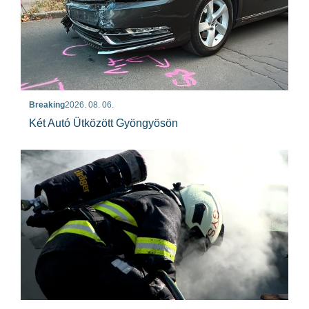
Breaking
2026. 08. 06.
Két Autó Ütközött Gyöngyösön