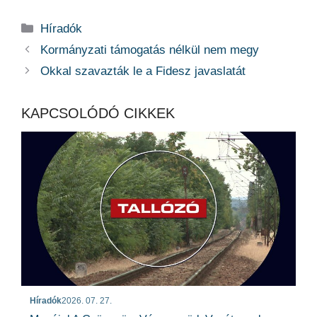
Kategória
Híradók
Kormányzati támogatás nélkül nem megy
Okkal szavazták le a Fidesz javaslatát
KAPCSOLÓDÓ CIKKEK
Híradók
2026. 07. 27.