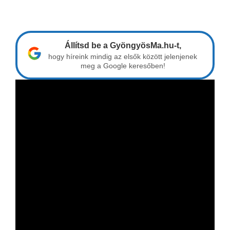
Állítsd be a GyöngyösMa.hu-t,
hogy híreink mindig az elsők között jelenjenek
meg a Google keresőben!