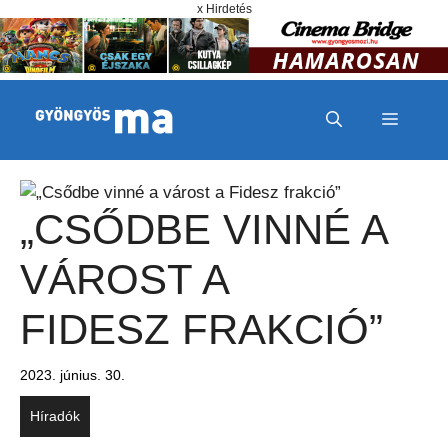
Megszakítás
Kilépés a tartalomba
x Hirdetés
MENÜ
„CSŐDBE VINNÉ A
VÁROST A
FIDESZ FRAKCIÓ”
2023. június. 30.
Híradók