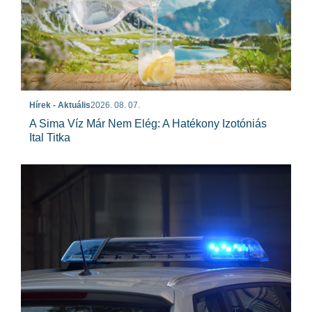
Hírek - Aktuális
2026. 08. 07.
A Sima Víz Már Nem Elég: A Hatékony Izotóniás
Ital Titka