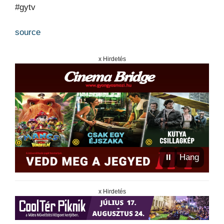
#gytv
source
x Hirdetés
⏸
Hang
x Hirdetés