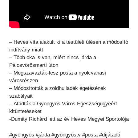
– Heves vita alakult ki a testületi ülésen a módosító
indítvány miatt
– Több oka is van, miért nincs járda a
Pálosvörösmarti úton
– Megszavazták-lesz posta a nyolcvanasi
városrészen
– Módosították a zöldhulladék égetésének
szabályait
– Átadták a Gyöngyös Város Egészségügyéért
kitüntetéseket
-Dumity Richárd lett az év Heves Megyei Sportolója
#gyöngyös #járda #gyöngyöstv #posta #díjátadó