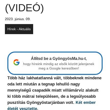
(VIDEÓ)
2023. június. 09.
Hírek - Aktuális
Állítsd be a GyöngyösMa.hu-t,
hogy híreink mindig az elsők között jelenjenek
meg a Google keresőben!
Több ház lakhatatlanná vált, többeknek mindene
oda lett miután a tegnap lehulló nagy
mennyiségű csapadék miatt villámárvíz alakult
ki több mátrai településen, de a legsúlyosabb
pusztítás Gyöngyöstarjánban volt.
Két ember
életét vesztette
.