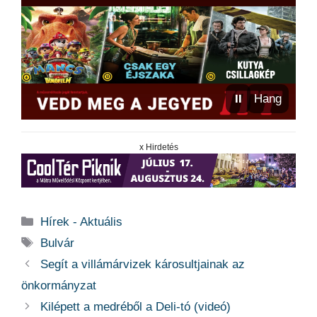
⏸
Hang
x Hirdetés
Kategória
Hírek - Aktuális
Címkék
Bulvár
Segít a villámárvizek károsultjainak az
önkormányzat
Kilépett a medréből a Deli-tó (videó)