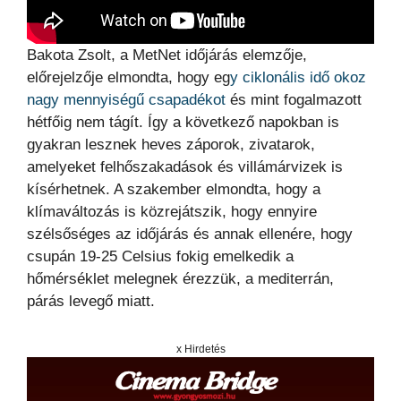
Bakota Zsolt, a MetNet időjárás elemzője,
előrejelzője elmondta, hogy eg
y ciklonális idő okoz
nagy mennyiségű csapadékot
és mint fogalmazott
hétfőig nem tágít. Így a következő napokban is
gyakran lesznek heves záporok, zivatarok,
amelyeket felhőszakadások és villámárvizek is
kísérhetnek. A szakember elmondta, hogy a
klímaváltozás is közrejátszik, hogy ennyire
szélsőséges az időjárás és annak ellenére, hogy
csupán 19-25 Celsius fokig emelkedik a
hőmérséklet melegnek érezzük, a mediterrán,
párás levegő miatt.
x Hirdetés