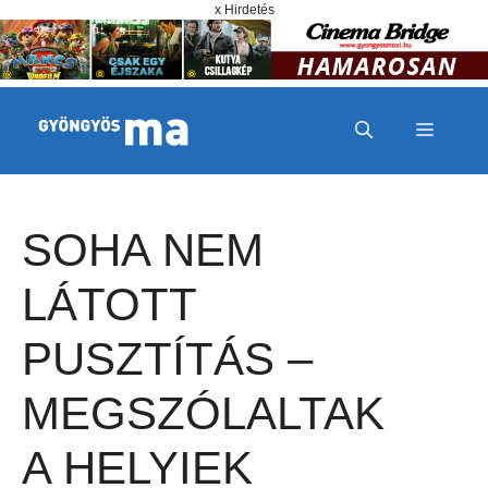
Megszakítás
Kilépés a tartalomba
x Hirdetés
MENÜ
SOHA NEM
LÁTOTT
PUSZTÍTÁS –
MEGSZÓLALTAK
A HELYIEK