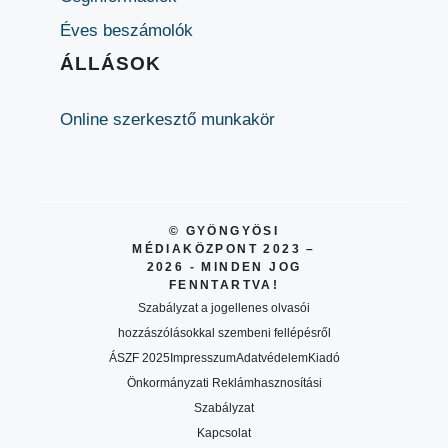
Éves beszámolók
ÁLLÁSOK
Online szerkesztő munkakör
© GYÖNGYÖSI
MÉDIAKÖZPONT 2023 –
2026 - MINDEN JOG
FENNTARTVA!
Szabályzat a jogellenes olvasói
hozzászólásokkal szembeni fellépésről
ÁSZF 2025
Impresszum
Adatvédelem
Kiadó
Önkormányzati Reklámhasznosítási
Szabályzat
Kapcsolat