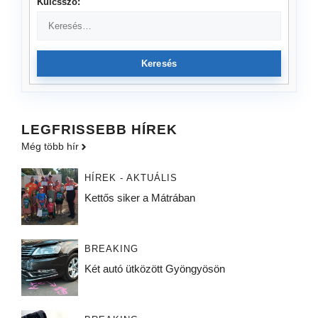
Kulcsszó:
Keresés
LEGFRISSEBB HÍREK
Még több hír
HÍREK - AKTUÁLIS
Kettős siker a Mátrában
BREAKING
Két autó ütközött Gyöngyösön