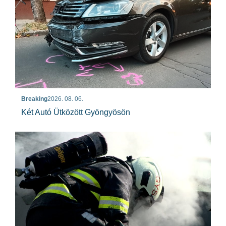
Breaking
2026. 08. 06.
Két Autó Ütközött Gyöngyösön