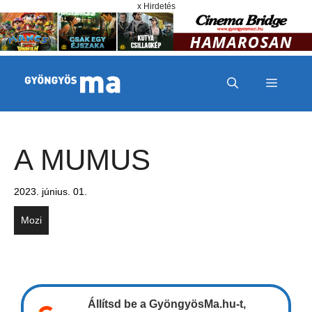
Megszakítás
Kilépés a tartalomba
x Hirdetés
MENÜ
A MUMUS
2023. június. 01.
Mozi
Állítsd be a GyöngyösMa.hu-t,