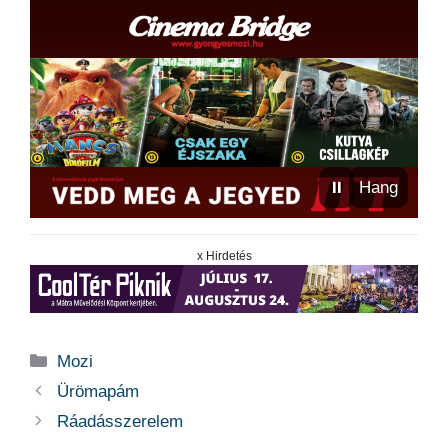
⏸
Hang
x Hirdetés
Kategória
Mozi
Ürömapám
Ráadásszerelem