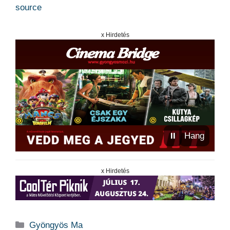
source
x Hirdetés
⏸
Hang
x Hirdetés
Kategória
Gyöngyös Ma