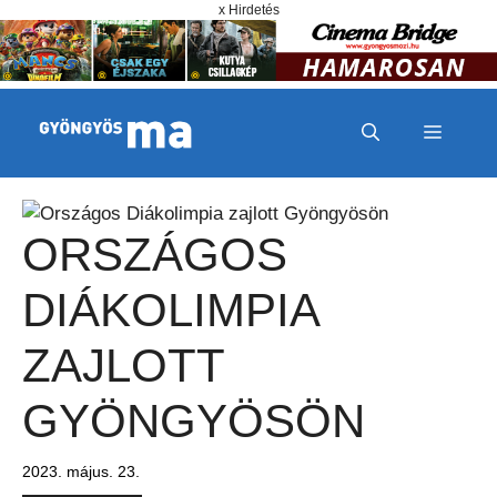
Megszakítás
Kilépés a tartalomba
x Hirdetés
MENÜ
ORSZÁGOS
DIÁKOLIMPIA
ZAJLOTT
GYÖNGYÖSÖN
2023. május. 23.