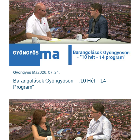
Gyöngyös Ma
2026. 07. 24.
Barangolások Gyöngyösön – „10 Hét – 14
Program”