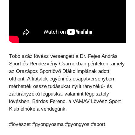
Több száz lövész versengett a Dr. Fejes András
Sport és Rendezvény Csarnokban pénteken, amely
az Országos Sportlövő Diákolimpiának adott
otthont. A fiatalok egyéni és csapatversenyben
mérhették össze tudásukat nyíltirányzékú- és
zártirányzékú légpuska, valamint légpisztoly
lövésben. Bárdos Ferenc, a VAMAV Lövész Sport
Klub elnöke a vendégünk.
#lövészet #gyongyosma #gyongyos #sport