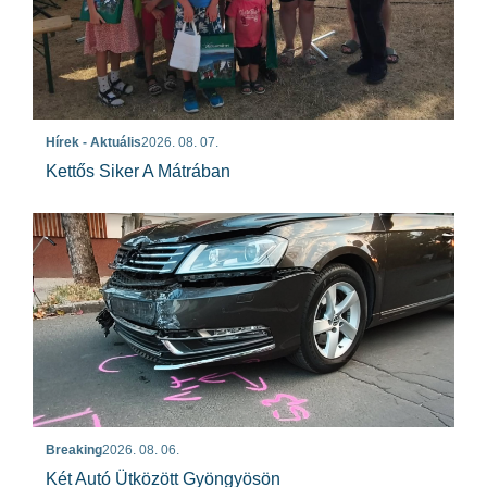
Hírek - Aktuális
2026. 08. 07.
Kettős Siker A Mátrában
Breaking
2026. 08. 06.
Két Autó Ütközött Gyöngyösön