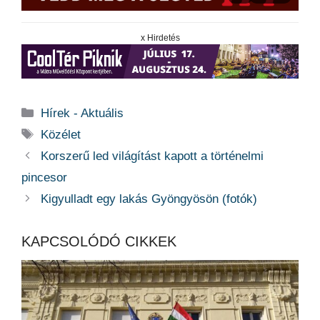
x Hirdetés
Kategória
Hírek - Aktuális
Címkék
Közélet
Korszerű led világítást kapott a történelmi
pincesor
Kigyulladt egy lakás Gyöngyösön (fotók)
KAPCSOLÓDÓ CIKKEK