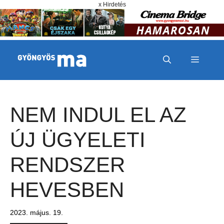
Megszakítás
Kilépés a tartalomba
x Hirdetés
MENÜ
NEM INDUL EL AZ
ÚJ ÜGYELETI
RENDSZER
HEVESBEN
2023. május. 19.