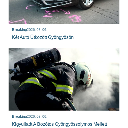
Breaking
2026. 08. 06.
Két Autó Ütközött Gyöngyösön
Breaking
2026. 08. 06.
Kigyulladt A Bozótos Gyöngyössolymos Mellett