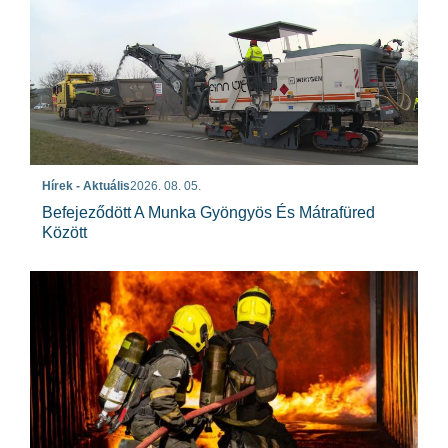
Hírek - Aktuális
2026. 08. 05.
Befejeződött A Munka Gyöngyös És Mátrafüred
Között