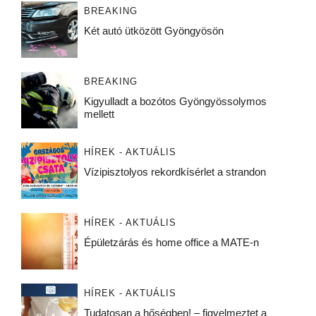
BREAKING
Két autó ütközött Gyöngyösön
BREAKING
Kigyulladt a bozótos Gyöngyössolymos
mellett
HÍREK - AKTUÁLIS
Vízipisztolyos rekordkísérlet a strandon
HÍREK - AKTUÁLIS
Épületzárás és home office a MATE-n
HÍREK - AKTUÁLIS
Tudatosan a hőségben! – figyelmeztet a