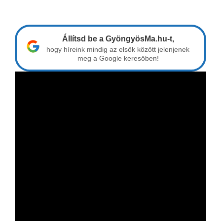
Állítsd be a GyöngyösMa.hu-t,
hogy híreink mindig az elsők között jelenjenek
meg a Google keresőben!