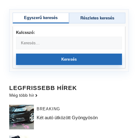
Egyszerű keresés
Részletes keresés
Kulcsszó:
Keresés
LEGFRISSEBB HÍREK
Még több hír
BREAKING
Két autó ütközött Gyöngyösön