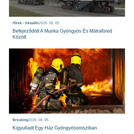
Hírek - Aktuális
2026. 08. 05.
Befejeződött A Munka Gyöngyös És Mátrafüred
Között
Breaking
2026. 08. 05.
Kigyulladt Egy Ház Gyöngyösorosziban