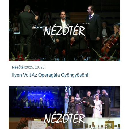
Nézőtér
2025. 10. 23.
Ilyen Volt Az Operagála Gyöngyösön!