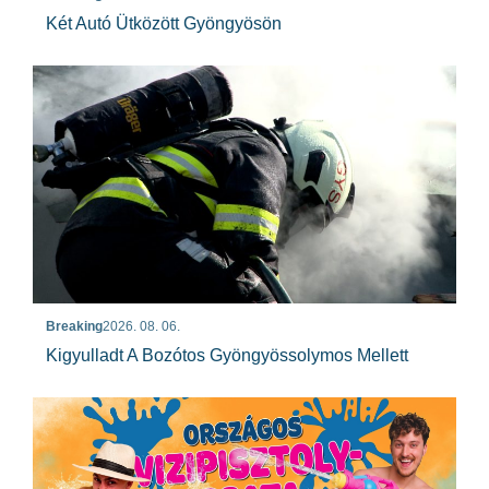
Két Autó Ütközött Gyöngyösön
Breaking
2026. 08. 06.
Kigyulladt A Bozótos Gyöngyössolymos Mellett