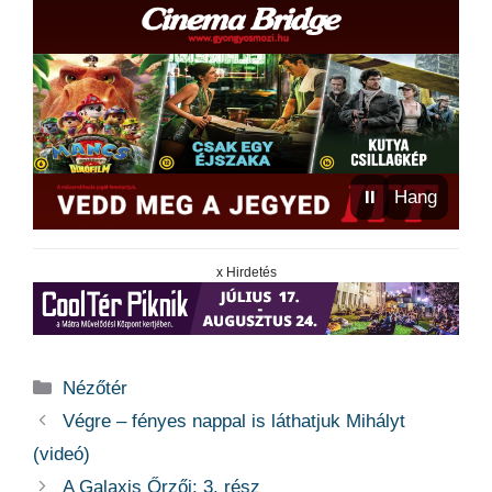
⏸
Hang
x Hirdetés
Kategória
Nézőtér
Végre – fényes nappal is láthatjuk Mihályt
(videó)
A Galaxis Őrzői: 3. rész