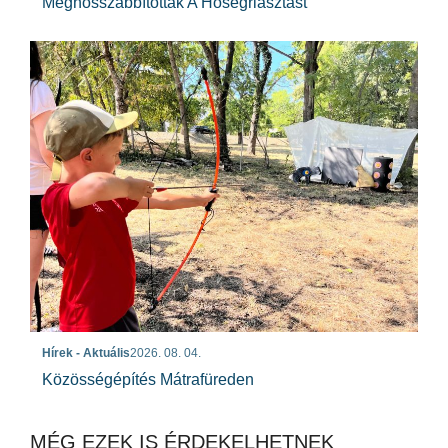
Meghosszabbították A Hőségriasztást
Hírek - Aktuális
2026. 08. 04.
Közösségépítés Mátrafüreden
MÉG EZEK IS ÉRDEKELHETNEK