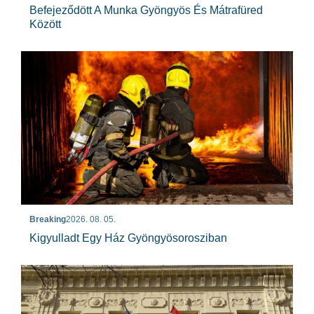
Befejeződött A Munka Gyöngyös És Mátrafüred
Között
Breaking
2026. 08. 05.
Kigyulladt Egy Ház Gyöngyösorosziban