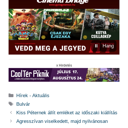
⏸
Hang
x Hirdetés
Kategória
Hírek - Aktuális
Címkék
Bulvár
Kiss Péternek állít emléket az időszaki kiállítás
Agresszívan viselkedett, majd nyilvánosan