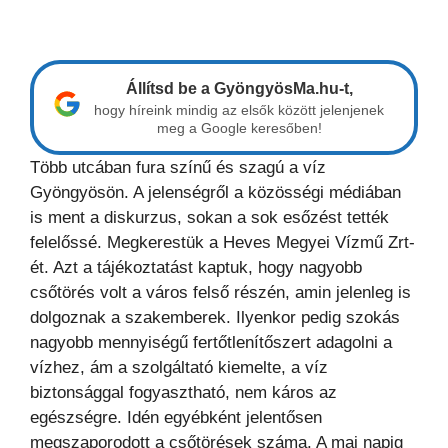
Állítsd be a GyöngyösMa.hu-t,
hogy híreink mindig az elsők között jelenjenek
meg a Google keresőben!
Több utcában fura színű és szagú a víz
Gyöngyösön. A jelenségről a közösségi médiában
is ment a diskurzus, sokan a sok esőzést tették
felelőssé. Megkerestük a Heves Megyei Vízmű Zrt-
ét. Azt a tájékoztatást kaptuk, hogy nagyobb
csőtörés volt a város felső részén, amin jelenleg is
dolgoznak a szakemberek. Ilyenkor pedig szokás
nagyobb mennyiségű fertőtlenítőszert adagolni a
vízhez, ám a szolgáltató kiemelte, a víz
biztonsággal fogyasztható, nem káros az
egészségre. Idén egyébként jelentősen
megszaporodott a csőtörések száma. A mai napig