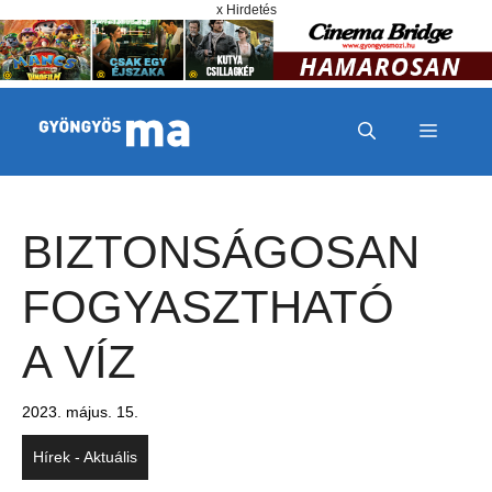
Megszakítás
Kilépés a tartalomba
x Hirdetés
MENÜ
BIZTONSÁGOSAN
FOGYASZTHATÓ
A VÍZ
2023. május. 15.
Hírek - Aktuális