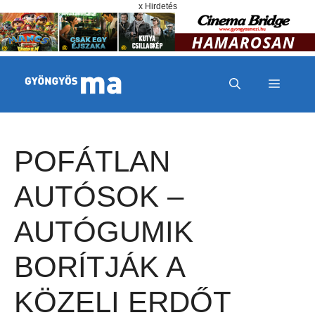
Megszakítás
Kilépés a tartalomba
x Hirdetés
MENÜ
POFÁTLAN
AUTÓSOK –
AUTÓGUMIK
BORÍTJÁK A
KÖZELI ERDŐT