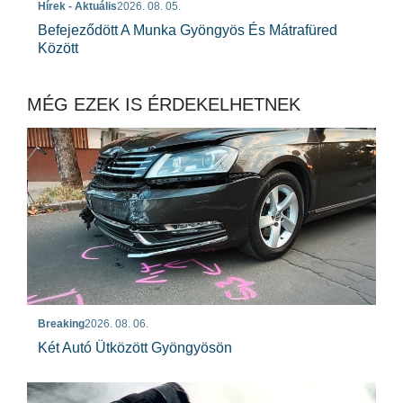
Hírek - Aktuális
2026. 08. 05.
Befejeződött A Munka Gyöngyös És Mátrafüred
Között
MÉG EZEK IS ÉRDEKELHETNEK
Breaking
2026. 08. 06.
Két Autó Ütközött Gyöngyösön