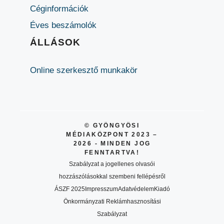
Céginformációk
Éves beszámolók
ÁLLÁSOK
Online szerkesztő munkakör
© GYÖNGYÖSI
MÉDIAKÖZPONT 2023 –
2026 - MINDEN JOG
FENNTARTVA!
Szabályzat a jogellenes olvasói
hozzászólásokkal szembeni fellépésről
ÁSZF 2025
Impresszum
Adatvédelem
Kiadó
Önkormányzati Reklámhasznosítási
Szabályzat