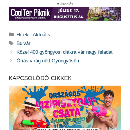
x Hirdetés
Kategória
Hírek - Aktuális
Címkék
Bulvár
Közel 400 gyöngyösi diákra vár nagy feladat
Óriás virág nőtt Gyöngyösön
KAPCSOLÓDÓ CIKKEK