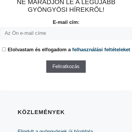
NE MARADJON LE A LEGÚJABB
GYÖNGYÖSI HÍREKRŐL!
E-mail cím:
Elolvastam és elfogadom a
felhasználási feltételeket
KÖZLEMÉNYEK
Elindult a gyöngyösiek új híroldala