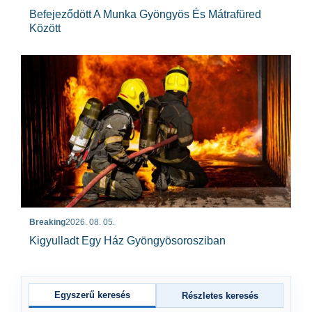
Befejeződött A Munka Gyöngyös És Mátrafüred
Között
Breaking
2026. 08. 05.
Kigyulladt Egy Ház Gyöngyösorosziban
Egyszerű keresés
Részletes keresés