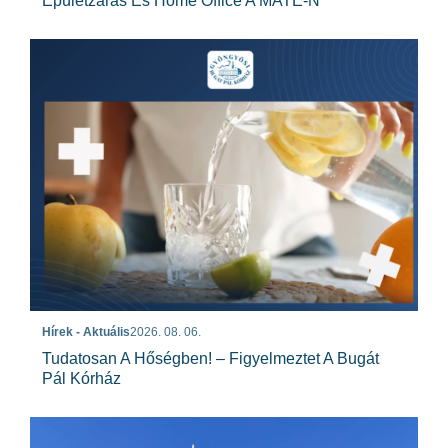
Épületzárás És Home Office A MATE-N
Hírek - Aktuális
2026. 08. 06.
Tudatosan A Hőségben! – Figyelmeztet A Bugát
Pál Kórház