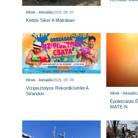
Hírek - Aktuális
2026. 08. 07.
Kettős Siker A Mátrában
Hírek - Aktuális
2026. 08. 06.
Vízipisztolyos Rekordkísérlet A
Strandon
Hírek - Aktuális
Épületzárás 
MATE-N