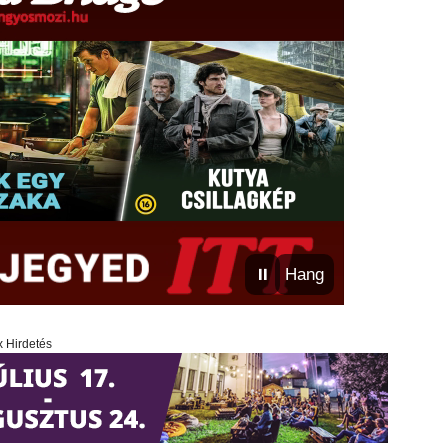
⏸
Hang
x Hirdetés