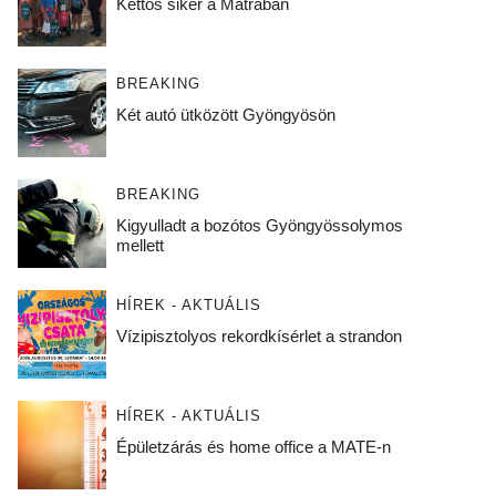
Kettős siker a Mátrában
BREAKING
Két autó ütközött Gyöngyösön
BREAKING
Kigyulladt a bozótos Gyöngyössolymos
mellett
HÍREK - AKTUÁLIS
Vízipisztolyos rekordkísérlet a strandon
HÍREK - AKTUÁLIS
Épületzárás és home office a MATE-n