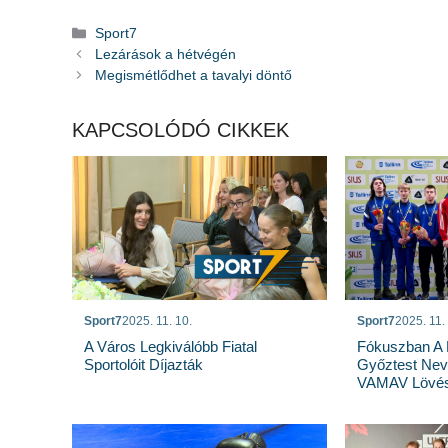
Kategória
Sport7
Lezárások a hétvégén
Megismétlődhet a tavalyi döntő
KAPCSOLÓDÓ CIKKEK
Sport7
2025. 11. 10.
Sport7
2025. 11.
A Város Legkiválóbb Fiatal
Fókuszban A F
Sportolóit Díjazták
Győztest Nev
VAMAV Lövés