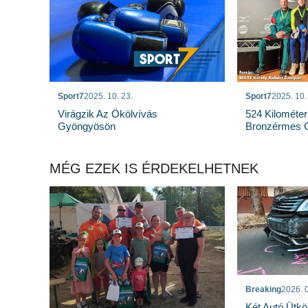
Sport7
2025. 10. 23.
Sport7
2025. 10.
Virágzik Az Ökölvívás
524 Kilométer
Gyöngyösön
Bronzérmes 
MÉG EZEK IS ÉRDEKELHETNEK
Breaking
2026. 0
Két Autó Ütk