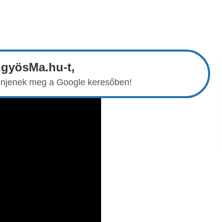
ngyösMa.hu-t,
elenjenek meg a Google keresőben!