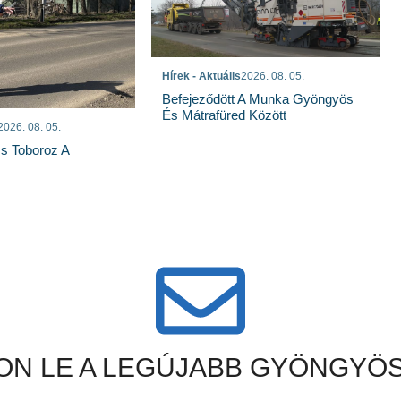
Hírek - Aktuális
2026. 08. 05.
Befejeződött A Munka Gyöngyös
És Mátrafüred Között
2026. 08. 05.
s Toboroz A
N LE A LEGÚJABB GYÖNGYÖS