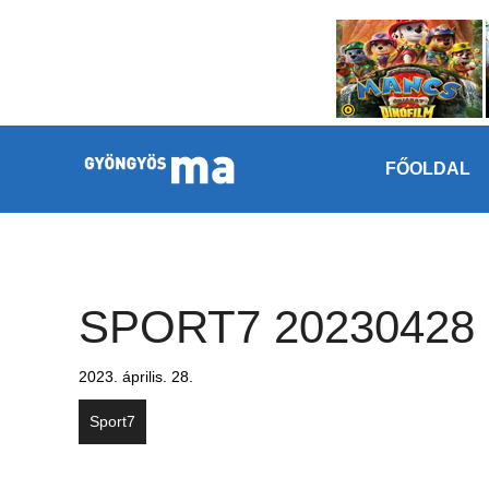
Megszakítás
Kilépés a tartalomba
FŐOLDAL
SPORT7 20230428
2023. április. 28.
Sport7