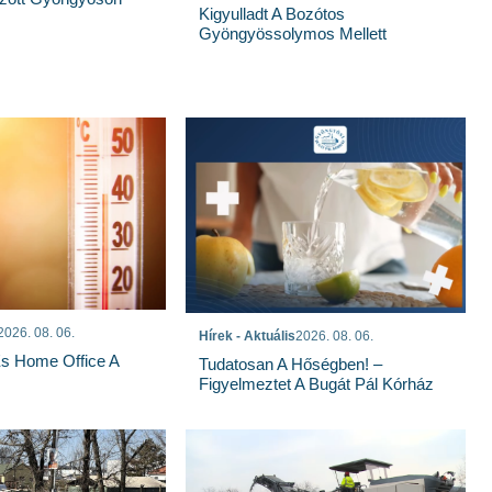
Kigyulladt A Bozótos
Gyöngyössolymos Mellett
2026. 08. 06.
Hírek - Aktuális
2026. 08. 06.
És Home Office A
Tudatosan A Hőségben! –
Figyelmeztet A Bugát Pál Kórház