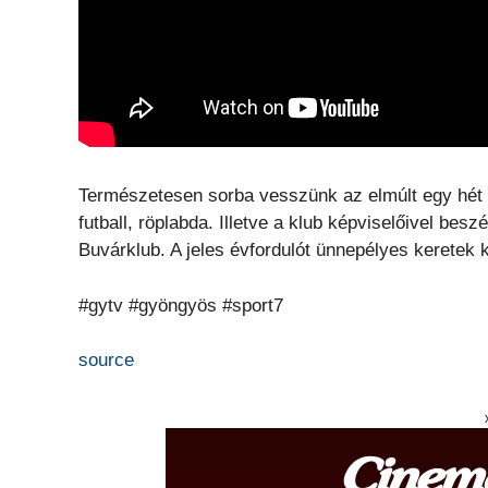
Természetesen sorba vesszünk az elmúlt egy hét 
futball, röplabda. Illetve a klub képviselőivel be
Buvárklub. A jeles évfordulót ünnepélyes keretek 
#gytv #gyöngyös #sport7
source