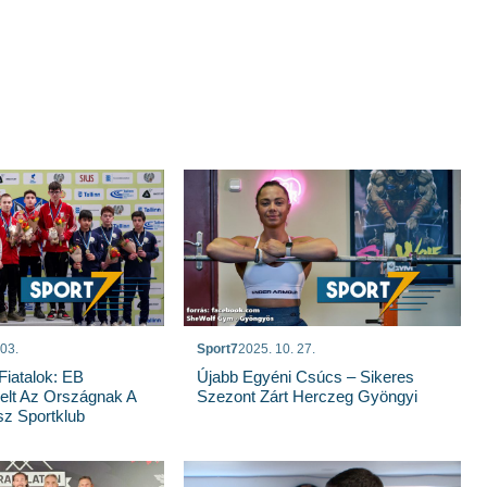
 03.
Sport7
2025. 10. 27.
iatalok: EB
Újabb Egyéni Csúcs – Sikeres
elt Az Országnak A
Szezont Zárt Herczeg Gyöngyi
z Sportklub