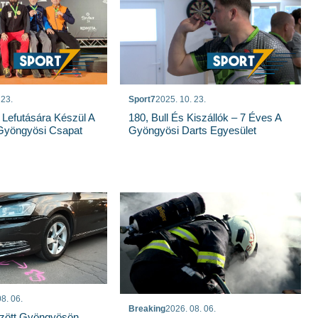
 23.
Sport7
2025. 10. 23.
 Lefutására Készül A
180, Bull És Kiszállók – 7 Éves A
Gyöngyösi Csapat
Gyöngyösi Darts Egyesület
8. 06.
Breaking
2026. 08. 06.
özött Gyöngyösön