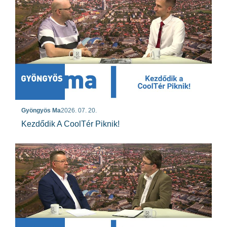
Gyöngyös Ma
2026. 07. 20.
Kezdődik A CoolTér Piknik!