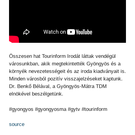
Összesen hat Tourinform Irodát láttak vendégül
városunkban, akik megtekintették Gyöngyös és a
környék nevezetességeit és az iroda kiadványait is.
Minden városból pozitív visszajelzéseket kaptunk.
Dr. Benkő Bélával, a Gyöngyös-Mátra TDM
elnökével beszélgetünk.
#gyongyos #gyongyosma #gytv #tourinform
source