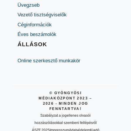
Üvegzseb
Vezető tisztségviselők
Céginformációk
Éves beszámolók
ÁLLÁSOK
Online szerkesztő munkakör
© GYÖNGYÖSI
MÉDIAKÖZPONT 2023 –
2026 - MINDEN JOG
FENNTARTVA!
Szabályzat a jogellenes olvasói
hozzászólásokkal szembeni fellépésről
ÁSZF 2025
Impresszum
Adatvédelem
Kiadó