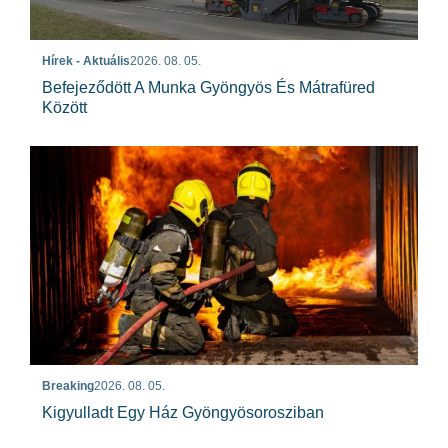
Hírek - Aktuális
2026. 08. 05.
Befejeződött A Munka Gyöngyös És Mátrafüred
Között
Breaking
2026. 08. 05.
Kigyulladt Egy Ház Gyöngyösorosziban