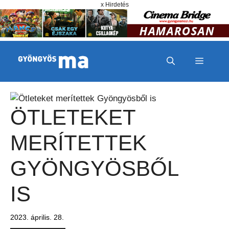
Megszakítás
Kilépés a tartalomba
x Hirdetés
MENÜ
ÖTLETEKET
MERÍTETTEK
GYÖNGYÖSBŐL
IS
2023. április. 28.