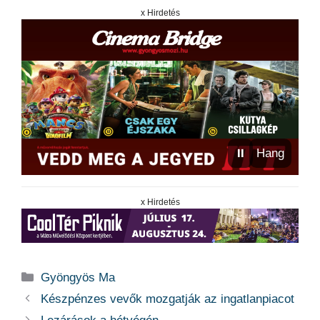
x Hirdetés
⏸
Hang
x Hirdetés
Kategória
Gyöngyös Ma
Készpénzes vevők mozgatják az ingatlanpiacot