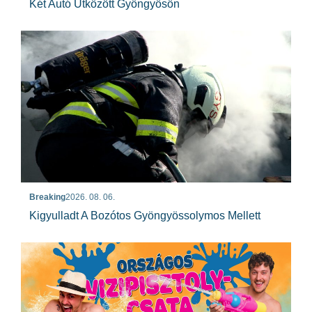
Két Autó Ütközött Gyöngyösön
Breaking
2026. 08. 06.
Kigyulladt A Bozótos Gyöngyössolymos Mellett