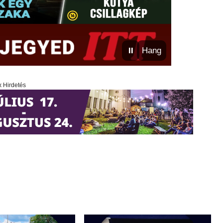
⏸
Hang
x Hirdetés