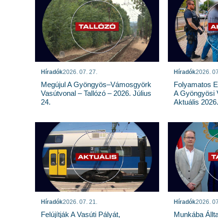
Híradók
2026. 07. 27.
Híradók
2026. 07
Megújul A Gyöngyös–Vámosgyörk
Folyamatos E
Vasútvonal – Tallózó – 2026. Július
A Gyöngyösi 
24.
Aktuális 2026.
Híradók
2026. 07. 21.
Híradók
2026. 07
Felújítják A Vasúti Pályát,
Munkába Állt