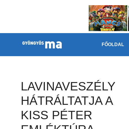
Megszakítás
Kilépés a tartalomba
FŐOLDAL
LAVINAVESZÉLY
HÁTRÁLTATJA A
KISS PÉTER