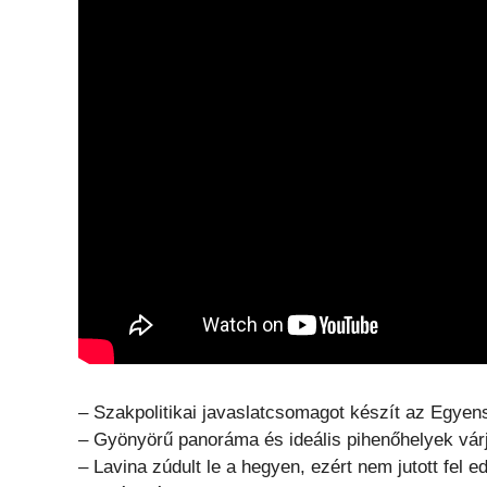
– Szakpolitikai javaslatcsomagot készít az Egyens
– Gyönyörű panoráma és ideális pihenőhelyek vár
– Lavina zúdult le a hegyen, ezért nem jutott fel