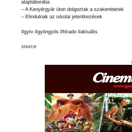
alaptáborába
– A Kenyérgyár úton dolgoztak a szakemberek
– Elindulnak az iskolai jelentkezések
#gytv #gyöngyös #hirado #aktuális
source