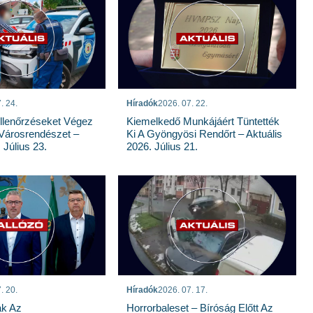
. 24.
Híradók
2026. 07. 22.
llenőrzéseket Végez
Kiemelkedő Munkájáért Tüntették
Városrendészet –
Ki A Gyöngyösi Rendőrt – Aktuális
 Július 23.
2026. Július 21.
. 20.
Híradók
2026. 07. 17.
ak Az
Horrorbaleset – Bíróság Előtt Az