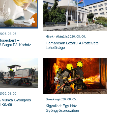
2026. 08. 06.
Hírek - Aktuális
2026. 08. 06.
Hőségben! –
Hamarosan Lezárul A Pótfelvételi
 A Bugát Pál Kórház
Lehetősége
2026. 08. 05.
Breaking
2026. 08. 05.
 A Munka Gyöngyös
 Között
Kigyulladt Egy Ház
Gyöngyösorosziban