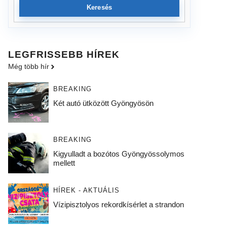
Keresés
LEGFRISSEBB HÍREK
Még több hír
BREAKING
Két autó ütközött Gyöngyösön
BREAKING
Kigyulladt a bozótos Gyöngyössolymos
mellett
HÍREK - AKTUÁLIS
Vízipisztolyos rekordkísérlet a strandon