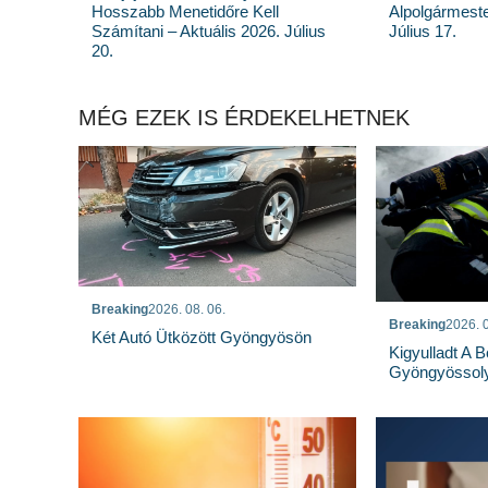
Hosszabb Menetidőre Kell
Alpolgármeste
Számítani – Aktuális 2026. Július
Július 17.
20.
MÉG EZEK IS ÉRDEKELHETNEK
Breaking
2026. 08. 06.
Breaking
2026. 0
Két Autó Ütközött Gyöngyösön
Kigyulladt A 
Gyöngyössoly