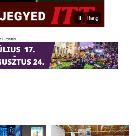
⏸
Hang
x Hirdetés