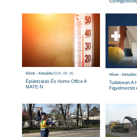
Gyöngyössoly
Hírek - Aktuális
2026. 08. 06.
Hírek - Aktuális
Épületzárás És Home Office A
Tudatosan A 
MATE-N
Figyelmeztet