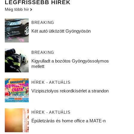
LEGFRISSEBB HÍREK
Még több hír
BREAKING
Két autó ütközött Gyöngyösön
BREAKING
Kigyulladt a bozótos Gyöngyössolymos
mellett
HÍREK - AKTUÁLIS
Vízipisztolyos rekordkísérlet a strandon
HÍREK - AKTUÁLIS
Épületzárás és home office a MATE-n