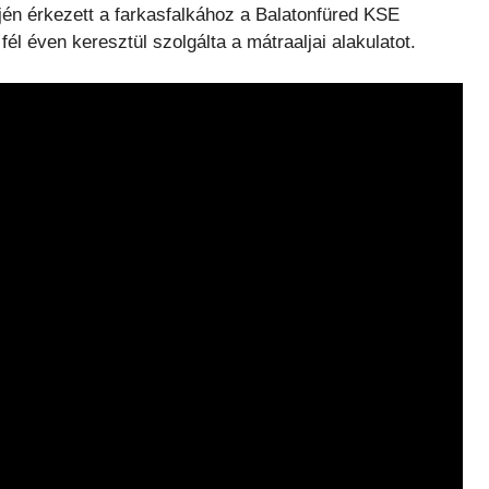
jén érkezett a farkasfalkához a Balatonfüred KSE
él éven keresztül szolgálta a mátraaljai alakulatot.