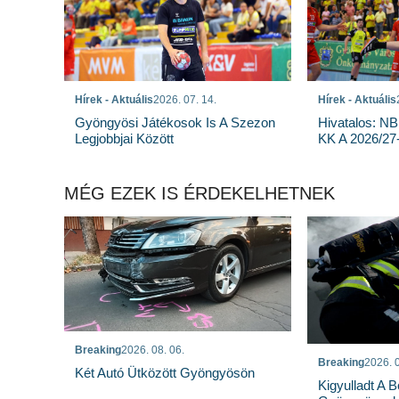
Hírek - Aktuális
2026. 07. 14.
Hírek - Aktuális
Gyöngyösi Játékosok Is A Szezon
Hivatalos: NB
Legjobbjai Között
KK A 2026/27
MÉG EZEK IS ÉRDEKELHETNEK
Breaking
2026. 08. 06.
Breaking
2026. 0
Két Autó Ütközött Gyöngyösön
Kigyulladt A 