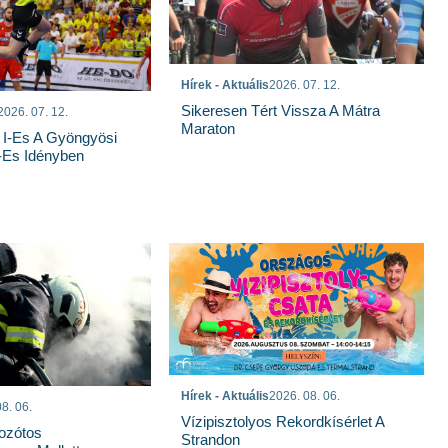
Hírek - Aktuális
2026. 07. 12.
Sikeresen Tért Vissza A Mátra
2026. 07. 12.
Maraton
 I-Es A Gyöngyösi
-Es Idényben
Hírek - Aktuális
2026. 08. 06.
8. 06.
Vízipisztolyos Rekordkísérlet A
Bozótos
Strandon