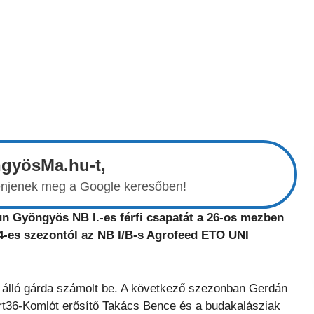
ngyösMa.hu-t,
elenjenek meg a Google keresőben!
n Gyöngyös NB I.-es férfi csapatát a 26-os mezben
24-es szezontól az NB I/B-s Agrofeed ETO UNI
n álló gárda számolt be. A következő szezonban Gerdán
port36-Komlót erősítő Takács Bence és a budakalásziak