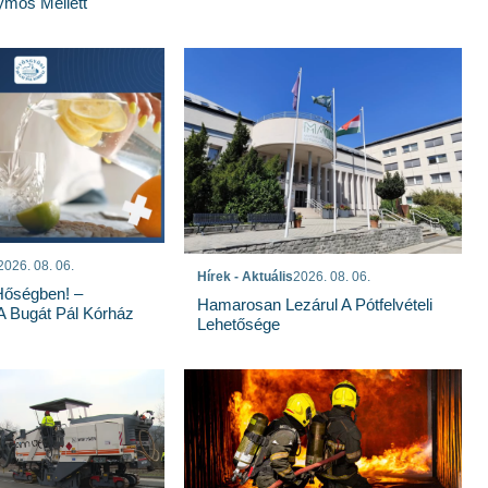
mos Mellett
2026. 08. 06.
Hírek - Aktuális
2026. 08. 06.
Hőségben! –
Hamarosan Lezárul A Pótfelvételi
 A Bugát Pál Kórház
Lehetősége