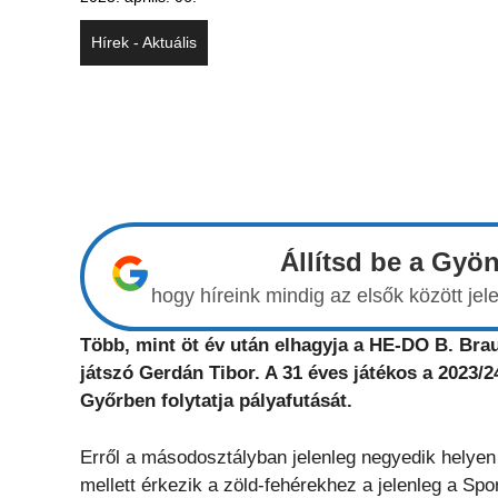
Hírek - Aktuális
Állítsd be a Gyö
hogy híreink mindig az elsők között j
Több, mint öt év után
elhagyja a HE-DO B. Brau
játszó Gerdán Tibor. A 31 éves játékos a 2023/
Győrben folytatja pályafutását.
Erről a másodosztályban jelenleg negyedik helye
mellett érkezik a zöld-fehérekhez a jelenleg a S