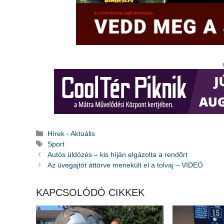
Kategória
Hírek - Aktuális
Címkék
Sport
Autós üldözés – kis híján elgázolta a rendőrt
Az üvegajtót áttörve menekült el a tolvaj – VIDEÓ
KAPCSOLÓDÓ CIKKEK