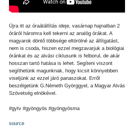
Újra itt az óraátállítás ideje, vasárnap hajnalban 2
óráról háromra kell tekerni az analóg órákat. A
magyarok döntő többsége eltörölné az állítgatást,
nem is csoda, hiszen ezzel megzavarjuk a biológiai
óránkat és az alvási ciklusunk is felborul, de akár
hosszan tartó hatása is lehet. Segíteni viszont
segíthetünk magunknak, hogy kicsit könnyebben
viseljünk az ezzel járó panaszokat. Erről
beszélgetünk G.Németh Györggyel, a Magyar Alvás
Szövetség elnökével.
#gytv #gyöngyös #gyöngyösma
source