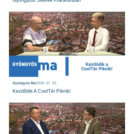
Gyöngyösi Sikerek Frankfurtban
Gyöngyös Ma
2026. 07. 20.
Kezdődik A CoolTér Piknik!