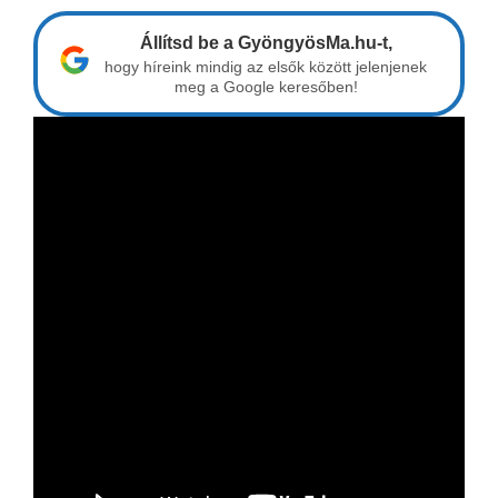
Állítsd be a GyöngyösMa.hu-t,
hogy híreink mindig az elsők között jelenjenek
meg a Google keresőben!