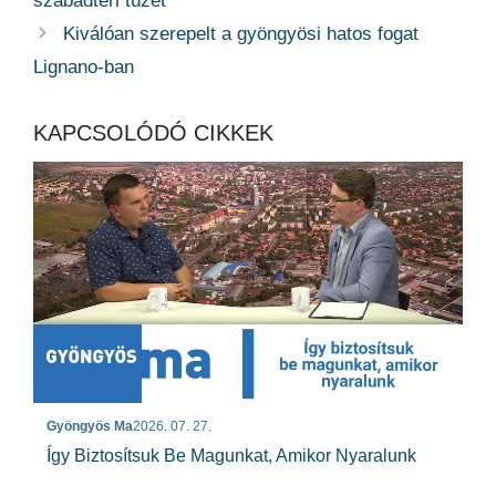
szabadtéri tüzet
Kiválóan szerepelt a gyöngyösi hatos fogat
Lignano-ban
KAPCSOLÓDÓ CIKKEK
Gyöngyös Ma
2026. 07. 27.
Így Biztosítsuk Be Magunkat, Amikor Nyaralunk