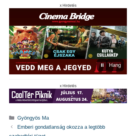
x Hirdetés
⏸
Hang
x Hirdetés
Kategória
Gyöngyös Ma
Emberi gondatlanság okozza a legtöbb