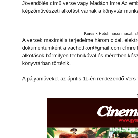
Jövendölés című verse vagy Madách Imre Az ember
képzőművészeti alkotást várnak a könyvtár munka
Keresik Petőfi hasonmását is!
A versek maximális terjedelme három oldal, elekt
dokumentumként a vachottkor@gmail.com címre ké
alkotások bármilyen technikával és méretben készül
könyvtárban történik.
A pályaműveket az április 11-én rendezendő Vers tér