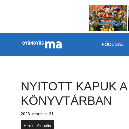
Megszakítás
Kilépés a tartalomba
FŐOLDAL
NYITOTT KAPUK A
KÖNYVTÁRBAN
2023. március. 21.
Hírek - Aktuális