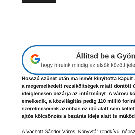
Állítsd be a Gyö
hogy híreink mindig az elsők között j
Hosszú szünet után ma ismét kinyitotta kapuit
a megemelkedett rezsiköltségek miatt döntött 
ideiglenesen bezárja az intézményt. A városi kö
emelkedik, a közvilágítás pedig 110 millió fori
szerelmeseinek azonban ez idő alatt sem kellet
ajtós kölcsönzés a bezárás ideje alatt is működ
A Vachott Sándor Városi Könyvtár rendkívül néps