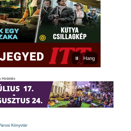
⏸
Hang
x Hirdetés
Városi Könyvtár