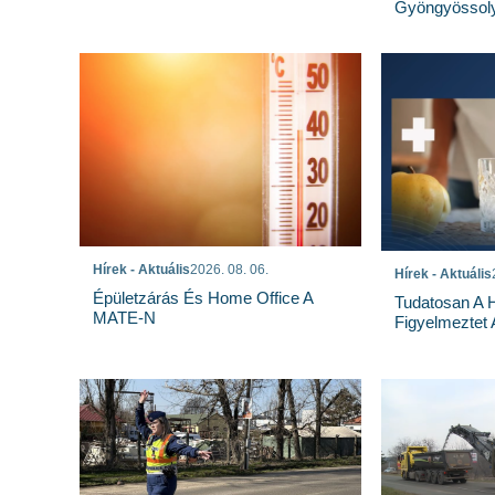
Gyöngyössoly
Hírek - Aktuális
2026. 08. 06.
Hírek - Aktuális
Épületzárás És Home Office A
Tudatosan A 
MATE-N
Figyelmeztet