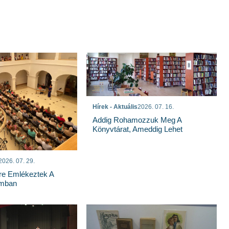
Hírek - Aktuális
2026. 07. 16.
Addig Rohamozzuk Meg A
Könyvtárat, Ameddig Lehet
2026. 07. 29.
re Emlékeztek A
mban