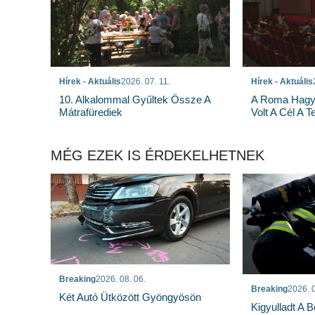
Hírek - Aktuális
2026. 07. 11.
Hírek - Aktuális
10. Alkalommal Gyűltek Össze A
A Roma Hagy
Mátrafürediek
Volt A Cél A 
MÉG EZEK IS ÉRDEKELHETNEK
Breaking
2026. 08. 06.
Breaking
2026. 0
Két Autó Ütközött Gyöngyösön
Kigyulladt A 