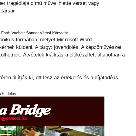
 tragédiája című műve ihlette verset vagy
társai.
 Fotó: Vachott Sándor Városi Könyvtár
ronikus formában, melyet Microsoft Word
rnek küldeni. A tárgy: jövendölés. A képzőművészeti
hetnek. Átvételük kiállításra előkészített állapotban a
en állítják ki, ott lesz az értékelés és a díjátadó is.
x Hirdetés