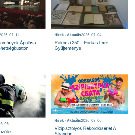
2026. 07. 11.
Hírek - Aktuális
2026. 07. 04.
ományok Ápolása
Rákóczi 350 – Farkas Imre
Tehetségkutatón
Gyűjteménye
Hírek - Aktuális
2026. 08. 06.
8. 06.
Vízipisztolyos Rekordkísérlet A
Bozótos
Strandon