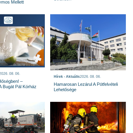
mos Mellett
2026. 08. 06.
Hírek - Aktuális
2026. 08. 06.
Hőségben! –
Hamarosan Lezárul A Pótfelvételi
 A Bugát Pál Kórház
Lehetősége