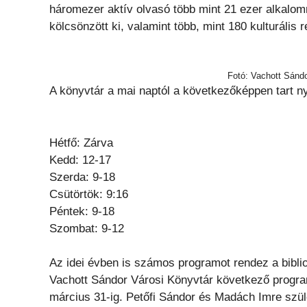
háromezer aktív olvasó több mint 21 ezer alkal
kölcsönzött ki, valamint több, mint 180 kulturáli
Fotó: Vachott Sánd
A könyvtár a mai naptól a következőképpen tart ny
Hétfő: Zárva
Kedd: 12-17
Szerda: 9-18
Csütörtök: 9:16
Péntek: 9-18
Szombat: 9-12
Az idei évben is számos programot rendez a biblio
Vachott Sándor Városi Könyvtár következő progra
március 31-ig. Petőfi Sándor és Madách Imre szül