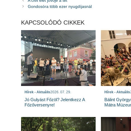
A civil élet jövője a tét
Gondosóra több ezer nyugdíjasnál
KAPCSOLÓDÓ CIKKEK
Hírek - Aktuális
2026. 07. 29.
Hírek - Aktuális
Jó Gulyást Főzöl? Jelentkezz A
Bálint György
Főzőversenyre!
Mátra Múzeu