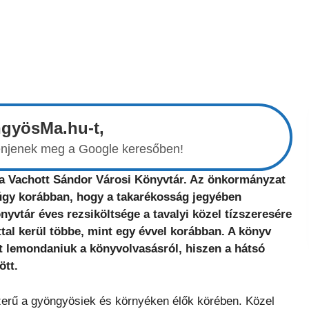
ngyösMa.hu-t,
elenjenek meg a Google keresőben!
 a Vachott Sándor Városi Könyvtár. Az önkormányzat
úgy korábban, hogy a takarékosság jegyében
nyvtár éves rezsiköltsége a tavalyi közel tízszeresére
nttal kerül többe, mint egy évvel korábban. A könyv
t lemondaniuk a könyvolvasásról, hiszen a hátsó
ött.
zerű a gyöngyösiek és környéken élők körében. Közel