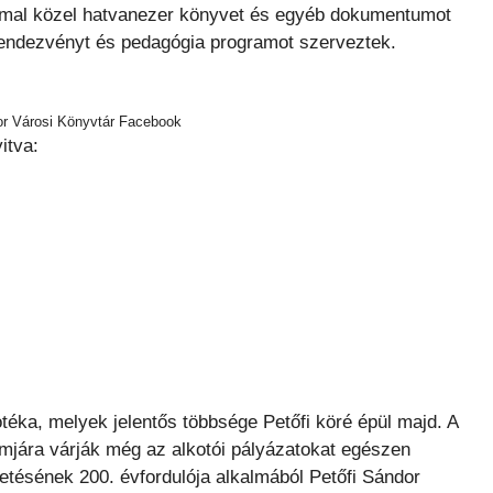
ommal közel hatvanezer könyvet és egyéb dokumentumot
s rendezvényt és pedagógia programot szerveztek.
or Városi Könyvtár Facebook
itva:
téka, melyek jelentős többsége Petőfi köré épül majd. A
mjára várják még az alkotói pályázatokat egészen
etésének 200. évfordulója alkalmából Petőfi Sándor