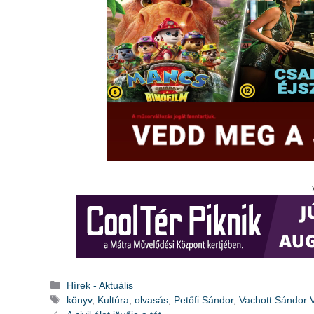
Kategória
Hírek - Aktuális
Címkék
könyv
,
Kultúra
,
olvasás
,
Petőfi Sándor
,
Vachott Sándor 