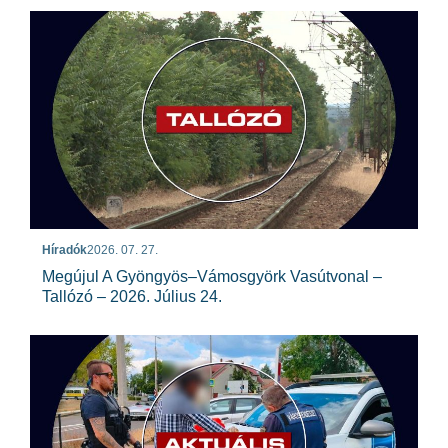
Híradók
2026. 07. 27.
Megújul A Gyöngyös–Vámosgyörk Vasútvonal –
Tallózó – 2026. Július 24.