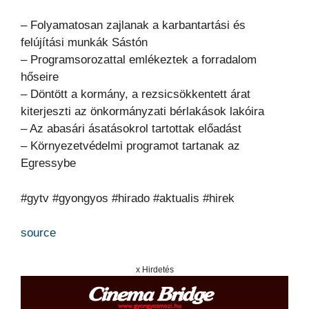
– Folyamatosan zajlanak a karbantartási és
felújítási munkák Sástón
– Programsorozattal emlékeztek a forradalom
hőseire
– Döntött a kormány, a rezsicsökkentett árat
kiterjeszti az önkormányzati bérlakások lakóira
– Az abasári ásatásokrol tartottak előadást
– Környezetvédelmi programot tartanak az
Egressybe
#gytv #gyongyos #hirado #aktualis #hirek
source
x Hirdetés