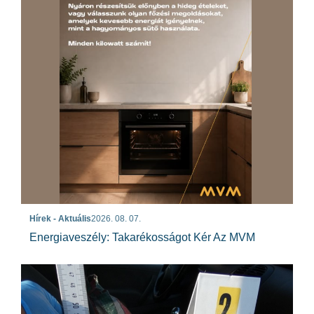
Hírek - Aktuális
2026. 08. 07.
Energiaveszély: Takarékosságot Kér Az MVM