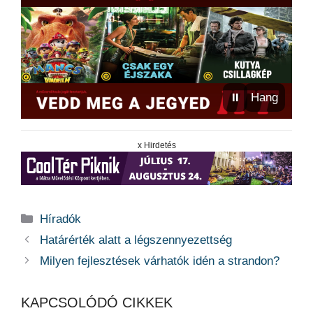
⏸
Hang
x Hirdetés
Kategória
Híradók
Határérték alatt a légszennyezettség
Milyen fejlesztések várhatók idén a strandon?
KAPCSOLÓDÓ CIKKEK