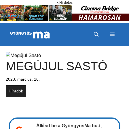
Megszakítás
Kilépés a tartalomba
x Hirdetés
MENÜ
MEGÚJUL SASTÓ
2023. március. 16.
Híradók
Állítsd be a GyöngyösMa.hu-t,