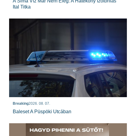
A Sima Víz Már Nem Elég: A Hatékony Izotóniás
Ital Titka
Breaking
2026. 08. 07.
Baleset A Püspöki Utcában