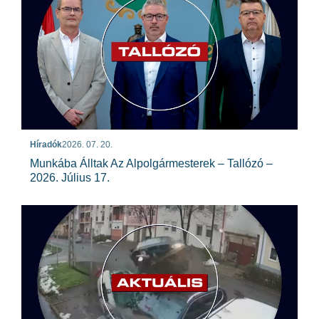
Híradók
2026. 07. 20.
Munkába Álltak Az Alpolgármesterek – Tallózó –
2026. Július 17.