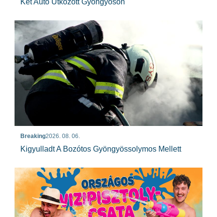
Két Autó Ütközött Gyöngyösön
Breaking
2026. 08. 06.
Kigyulladt A Bozótos Gyöngyössolymos Mellett