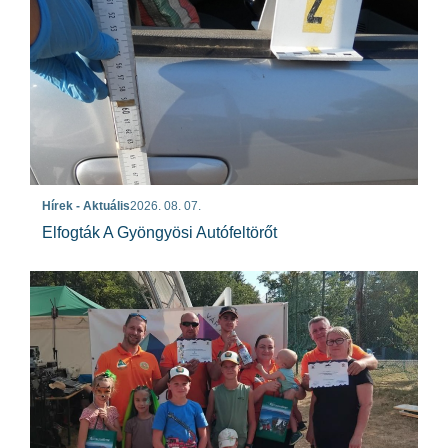
Hírek - Aktuális
2026. 08. 07.
Elfogták A Gyöngyösi Autófeltörőt