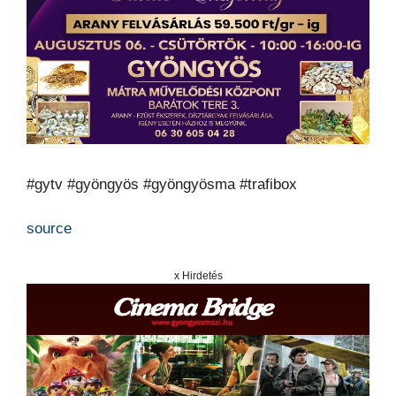
#gytv #gyöngyös #gyöngyösma #trafibox
source
x Hirdetés