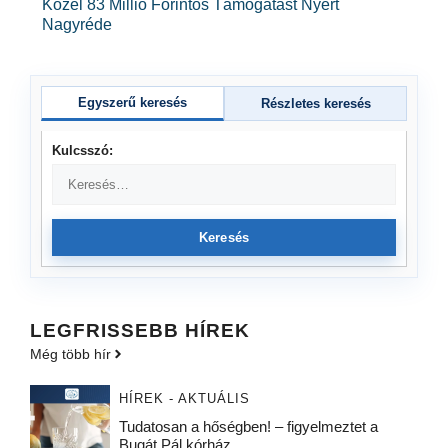
Közel 83 Millió Forintos Támogatást Nyert
Nagyréde
Egyszerű keresés
Részletes keresés
Kulcsszó:
Keresés
LEGFRISSEBB HÍREK
Még több hír
HÍREK - AKTUÁLIS
Tudatosan a hőségben! – figyelmeztet a
Bugát Pál kórház