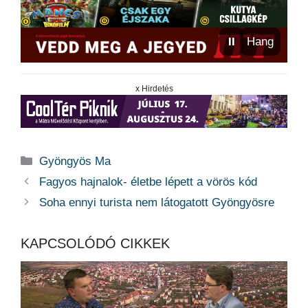
⏸
Hang
x Hirdetés
Kategória
Gyöngyös Ma
Fagyos hajnalok- életbe lépett a vörös kód
Soha ennyi turista nem látogatott Gyöngyösre
KAPCSOLÓDÓ CIKKEK