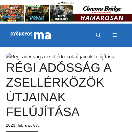
Megszakítás
Kilépés a tartalomba
x Hirdetés
MENÜ
RÉGI ADÓSSÁG A
ZSELLÉRKÖZÖK
ÚTJAINAK
FELÚJÍTÁSA
2023. február. 07.