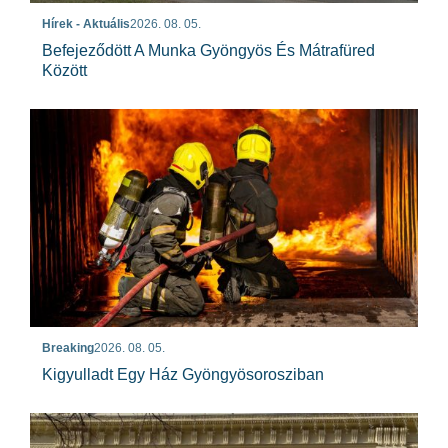
Hírek - Aktuális
2026. 08. 05.
Befejeződött A Munka Gyöngyös És Mátrafüred
Között
Breaking
2026. 08. 05.
Kigyulladt Egy Ház Gyöngyösorosziban