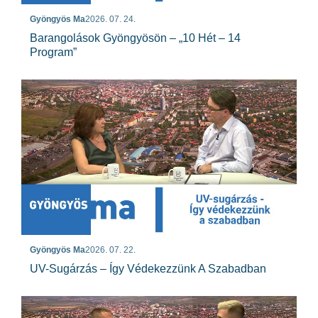
Gyöngyös Ma
2026. 07. 24.
Barangolások Gyöngyösön – „10 Hét – 14
Program”
Gyöngyös Ma
2026. 07. 22.
UV-Sugárzás – Így Védekezzünk A Szabadban