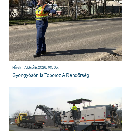
Hírek - Aktuális
2026. 08. 05.
Gyöngyösön Is Toboroz A Rendőrség