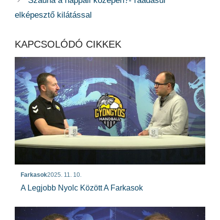
Szauna a nappali közepén?- ráadásul
elképesztő kilátással
KAPCSOLÓDÓ CIKKEK
Farkasok
2025. 11. 10.
A Legjobb Nyolc Között A Farkasok