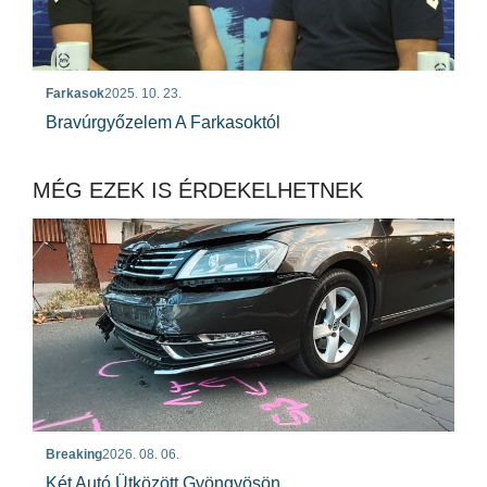
Farkasok
2025. 10. 23.
Bravúrgyőzelem A Farkasoktól
MÉG EZEK IS ÉRDEKELHETNEK
Breaking
2026. 08. 06.
Két Autó Ütközött Gyöngyösön