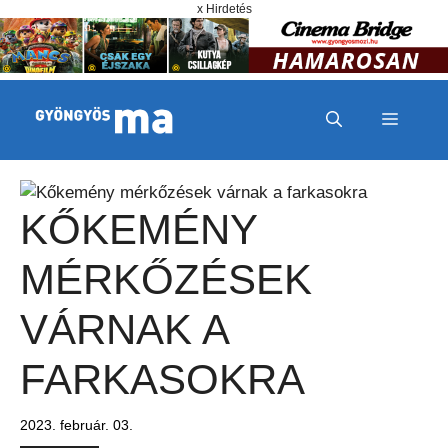
Megszakítás
Kilépés a tartalomba
x Hirdetés
MENÜ
KŐKEMÉNY
MÉRKŐZÉSEK
VÁRNAK A
FARKASOKRA
2023. február. 03.