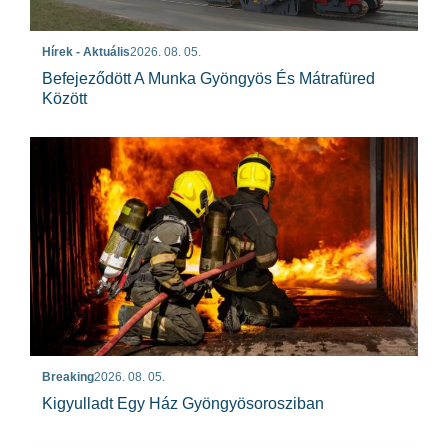
Hírek - Aktuális
2026. 08. 05.
Befejeződött A Munka Gyöngyös És Mátrafüred
Között
Breaking
2026. 08. 05.
Kigyulladt Egy Ház Gyöngyösorosziban