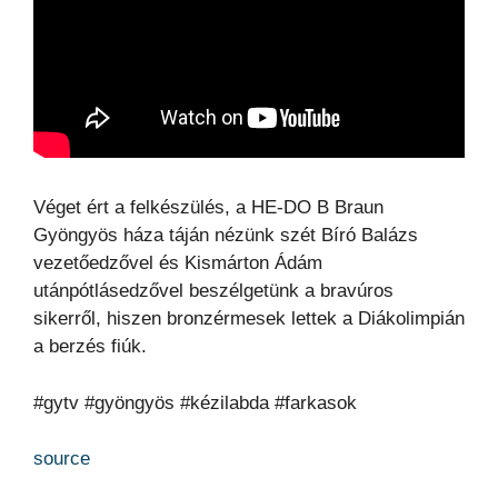
Véget ért a felkészülés, a HE-DO B Braun
Gyöngyös háza táján nézünk szét Bíró Balázs
vezetőedzővel és Kismárton Ádám
utánpótlásedzővel beszélgetünk a bravúros
sikerről, hiszen bronzérmesek lettek a Diákolimpián
a berzés fiúk.
#gytv #gyöngyös #kézilabda #farkasok
source