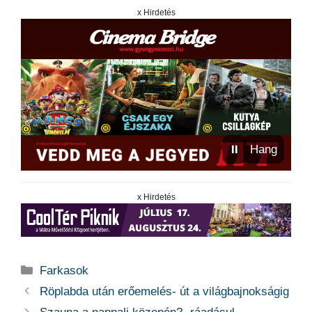
x Hirdetés
⏸
Hang
x Hirdetés
Kategória
Farkasok
Röplabda után erőemelés- út a világbajnokságig