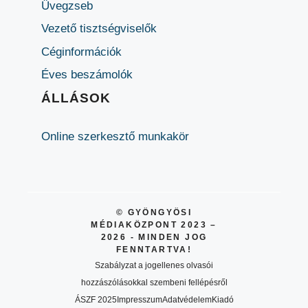
Üvegzseb
Vezető tisztségviselők
Céginformációk
Éves beszámolók
ÁLLÁSOK
Online szerkesztő munkakör
© GYÖNGYÖSI
MÉDIAKÖZPONT 2023 –
2026 - MINDEN JOG
FENNTARTVA!
Szabályzat a jogellenes olvasói
hozzászólásokkal szembeni fellépésről
ÁSZF 2025
Impresszum
Adatvédelem
Kiadó