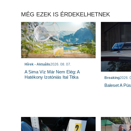
MÉG EZEK IS ÉRDEKELHETNEK
Hírek - Aktuális
2026. 08. 07.
A Sima Víz Már Nem Elég: A
Hatékony Izotóniás Ital Titka
Breaking
2026. 0
Baleset A Pü