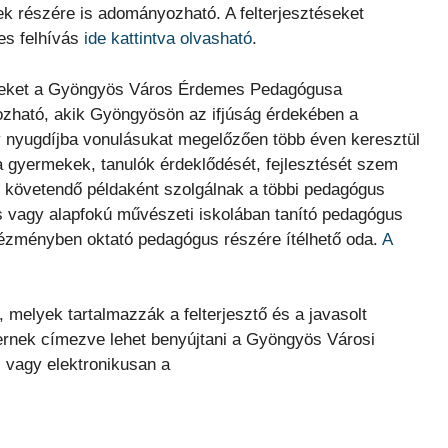
k részére is adományozható. A felterjesztéseket
es felhívás
ide kattintva olvasható
.
téseket a Gyöngyös Város Érdemes Pedagógusa
zható, akik Gyöngyösön az ifjúság érdekében a
y nyugdíjba vonulásukat megelőzően több éven keresztül
 gyermekek, tanulók érdeklődését, fejlesztését szem
en követendő példaként szolgálnak a többi pedagógus
s vagy alapfokú művészeti iskolában tanító pedagógus
tézményben oktató pedagógus részére ítélhető oda.
A
t, melyek tartalmazzák a felterjesztő és a javasolt
rnek címezve lehet benyújtani a Gyöngyös Városi
 vagy elektronikusan a