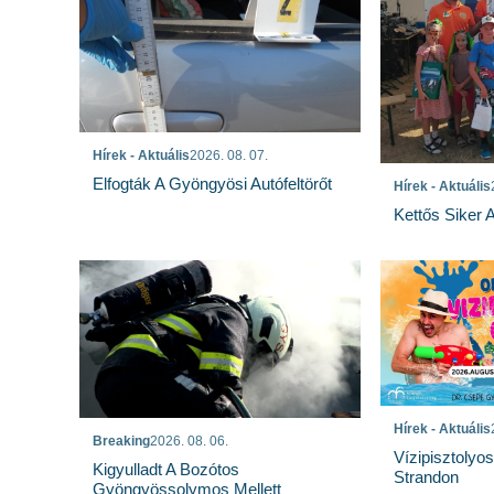
Hírek - Aktuális
2026. 08. 07.
Elfogták A Gyöngyösi Autófeltörőt
Hírek - Aktuális
Kettős Siker 
Hírek - Aktuális
Breaking
2026. 08. 06.
Vízipisztolyo
Kigyulladt A Bozótos
Strandon
Gyöngyössolymos Mellett