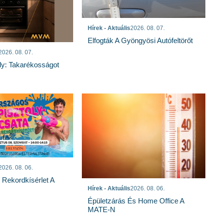
Hírek - Aktuális
2026. 08. 07.
Elfogták A Gyöngyösi Autófeltörőt
2026. 08. 07.
ly: Takarékosságot
2026. 08. 06.
s Rekordkísérlet A
Hírek - Aktuális
2026. 08. 06.
Épületzárás És Home Office A
MATE-N