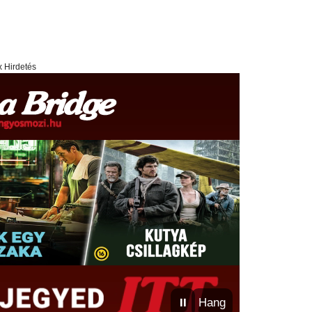
x Hirdetés
⏸
Hang