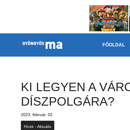
Megszakítás
Kilépés a tartalomba
FŐOLDAL
KI LEGYEN A VÁR
DÍSZPOLGÁRA?
2023. február. 02.
Hírek - Aktuális