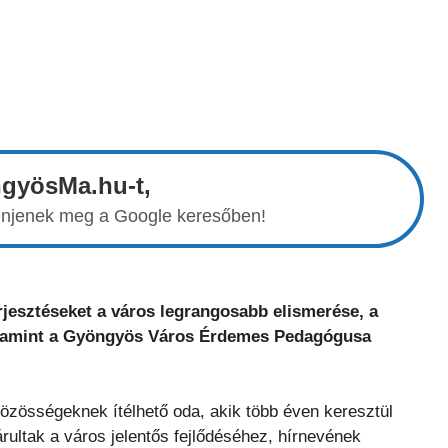
ngyösMa.hu-t,
elenjenek meg a Google keresőben!
rjesztéseket a város legrangosabb elismerése, a
 valamint a Gyöngyös Város Érdemes Pedagógusa
közösségeknek ítélhető oda, akik több éven keresztül
ultak a város jelentős fejlődéséhez, hírnevének