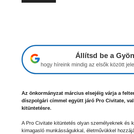
Állítsd be a Gyö
hogy híreink mindig az elsők között j
Az önkormányzat március elsejéig várja a felte
díszpolgári címmel együtt járó Pro Civitate,
kitüntetésre.
A Pro Civitate kitüntetés olyan személyeknek és 
kimagasló munkásságukkal, életművükkel hozzájár