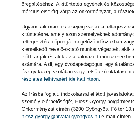
öregbítéséhez. A kitüntetés egyének és közössége
március elsejéig várja az önkormányzat, a részlet
Ugyancsak március elsejéig várják a felterjesz
kitüntetésre, amely azon személyeknek adományo
felterjesztés időpontját megelőző időszakban vag
kiemelkedő nevelő-oktató munkát végeztek, akik a
előtt tartják és akik az alkalmazott módszereikb
számára. A díj egy óvodapedagógus, egy általáno
és egy középiskolában vagy felsőfokú oktatási in
részletes felhívásért ide kattintson.
Az írásba foglalt, indokolással ellátott javaslatoka
személy elérhetőségét, Hiesz György polgármeste
Önkormányzat címén (3200 Gyöngyös, Fő tér 13.)
hiesz.gyorgy@hivatal.gyongyos.hu
e-mail-címen.