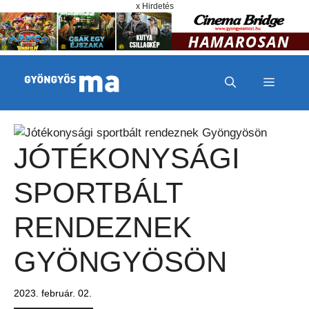
Megszakítás
Kilépés a tartalomba
x Hirdetés
MENÜ
JÓTÉKONYSÁGI
SPORTBÁLT
RENDEZNEK
GYÖNGYÖSÖN
2023. február. 02.