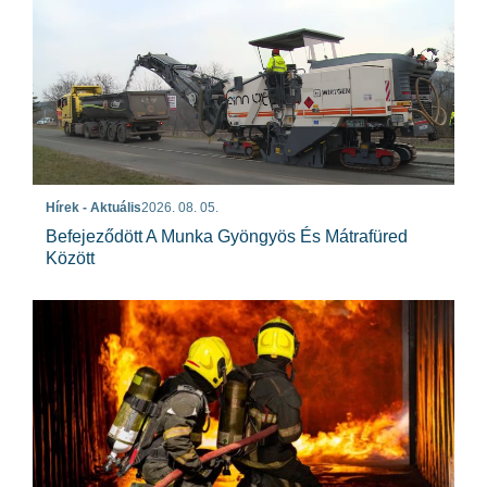
Hírek - Aktuális
2026. 08. 05.
Befejeződött A Munka Gyöngyös És Mátrafüred
Között