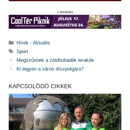
x Hirdetés
Kategória
Hírek - Aktuális
Címkék
Sport
Megszűnnek a zöldhulladék lerakók
Ki legyen a város díszpolgára?
KAPCSOLÓDÓ CIKKEK