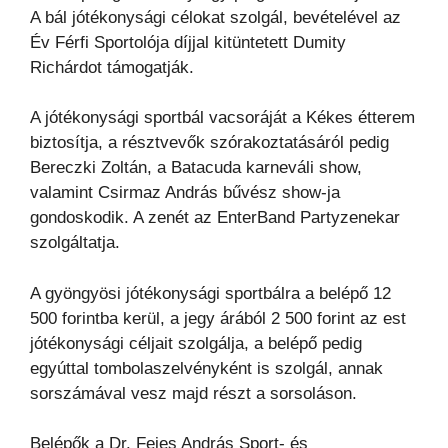
A bál jótékonysági célokat szolgál, bevételével az
Év Férfi Sportolója díjjal kitüntetett Dumity
Richárdot támogatják.
A jótékonysági sportbál vacsoráját a Kékes étterem
biztosítja, a résztvevők szórakoztatásáról pedig
Bereczki Zoltán, a Batacuda karneváli show,
valamint Csirmaz András bűvész show-ja
gondoskodik. A zenét az EnterBand Partyzenekar
szolgáltatja.
A gyöngyösi jótékonysági sportbálra a belépő 12
500 forintba kerül, a jegy árából 2 500 forint az est
jótékonysági céljait szolgálja, a belépő pedig
egyúttal tombolaszelvényként is szolgál, annak
sorszámával vesz majd részt a sorsoláson.
Belépők a Dr. Fejes András Sport- és