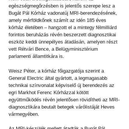
egészségmegőrzésben is jelentős szerepe lesz a
Bugát Pál Kórház vadonatúj MRI-berendezésének,
amely mérföldkőnek számít az idén 185 éves
kórház életében – hangzott el a mintegy félmilliárd
forintos beruházás révén beszerzett diagnosztikai
eszköz keddi ünnepélyes átadásán, amelyen részt
vett Rétvári Bence, a Belügyminisztérium
parlamenti államtitkára is.
Weisz Péter, a kórház főigazgatója szerint a
General Electric által gyártott, a legmagasabb
technikai színvonalat képviselő új berendezés az
egri Markhot Ferenc Kórházzal kötött
együttműködés révén jelentősen rövidítheti az MRI-
diagnosztikára beutalt betegek várólistáját Heves
vármegyében.
Az MRI-készülék mellett átadták a Bugát Pál