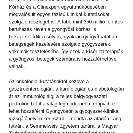
Kórház és a Clinexpert együttműködésében
megvalósult egyes fázisú klinikai kutatásokat
szolgáló részleget is. A több mint 350 millió forintos
beruházás révén a gyöngyösi kórház is
bekapcsolódik a súlyos, gyakran gyógyíthatatlan
betegségek kezelésére szolgáló gyógyszerek,
vakcinák tesztelésébe, így ezek a kísérleti terápiák
a gyöngyösi betegek számára is hozzáférhetővé
válnak.
Az onkológiai kutatásoktól kezdve a
gasztroenterológián, a kardiológián és diabetológián
át az immunológiáig, a teljes belgyógyászati
portfolión belül a világ legmodernebb terápiáihoz
lehet hozzáférni Gyöngyösön a gyógyszer-klinikai
vizsgálóhelyen keresztül – mondta az átadón Láng
István, a Semmelweis Egyetem tanára, a Magyar