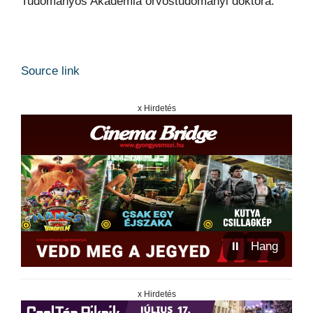
Tudományos Akadémia orvostudományi doktora.
Source link
x Hirdetés
⏸
Hang
x Hirdetés