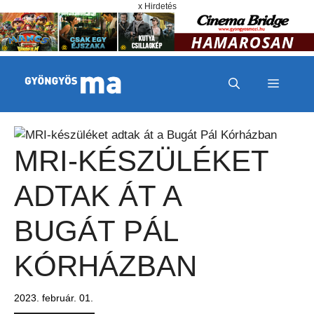
Megszakítás
Kilépés a tartalomba
x Hirdetés
MENÜ
MRI-KÉSZÜLÉKET
ADTAK ÁT A
BUGÁT PÁL
KÓRHÁZBAN
2023. február. 01.