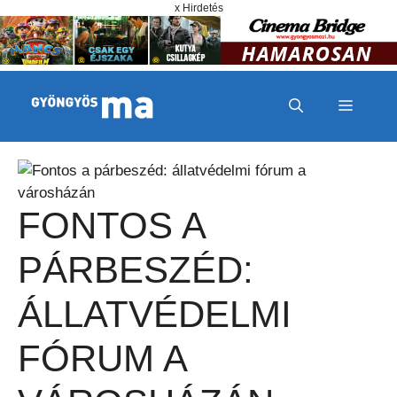
Megszakítás
Kilépés a tartalomba
x Hirdetés
MENÜ
FONTOS A
PÁRBESZÉD:
ÁLLATVÉDELMI
FÓRUM A