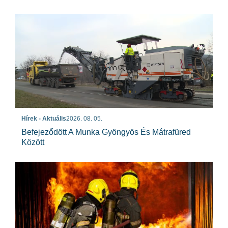
Hírek - Aktuális
2026. 08. 05.
Befejeződött A Munka Gyöngyös És Mátrafüred
Között