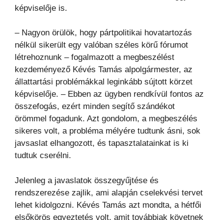
képviselője is.
– Nagyon örülök, hogy pártpolitikai hovatartozás
nélkül sikerült egy valóban széles körű fórumot
létrehoznunk – fogalmazott a megbeszélést
kezdeményező Kévés Tamás alpolgármester, az
állattartási problémákkal leginkább sújtott körzet
képviselője. – Ebben az ügyben rendkívül fontos az
összefogás, ezért minden segítő szándékot
örömmel fogadunk. Azt gondolom, a megbeszélés
sikeres volt, a probléma mélyére tudtunk ásni, sok
javsaslat elhangozott, és tapasztalatainkat is ki
tudtuk cserélni.
Jelenleg a javaslatok összegyűjtése és
rendszerezése zajlik, ami alapján cselekvési tervet
lehet kidolgozni. Kévés Tamás azt mondta, a hétfői
elsőkörös egyeztetés volt, amit továbbiak követnek