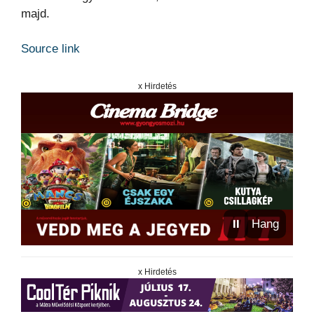
majd.
Source link
x Hirdetés
⏸
Hang
x Hirdetés