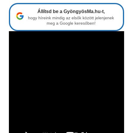
Állítsd be a GyöngyösMa.hu-t,
hogy híreink mindig az elsők között jelenjenek
meg a Google keresőben!