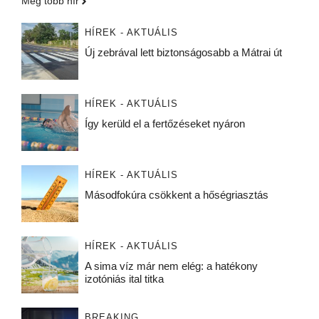
Még több hír
HÍREK - AKTUÁLIS
Új zebrával lett biztonságosabb a Mátrai út
HÍREK - AKTUÁLIS
Így kerüld el a fertőzéseket nyáron
HÍREK - AKTUÁLIS
Másodfokúra csökkent a hőségriasztás
HÍREK - AKTUÁLIS
A sima víz már nem elég: a hatékony
izotóniás ital titka
BREAKING