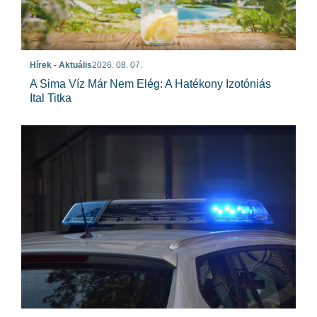
Hírek - Aktuális
2026. 08. 07.
A Sima Víz Már Nem Elég: A Hatékony Izotóniás
Ital Titka