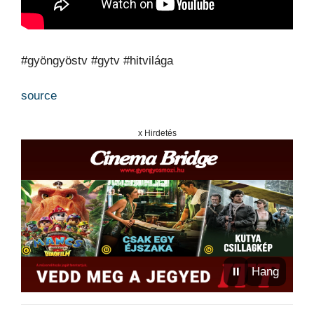
#gyöngyöstv #gytv #hitvilága
source
x Hirdetés
⏸
Hang