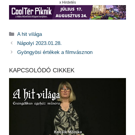
x Hirdetés
Kategória
A hit világa
Nápolyi 2023.01.28.
Gyöngyösi értékek a filmvásznon
KAPCSOLÓDÓ CIKKEK