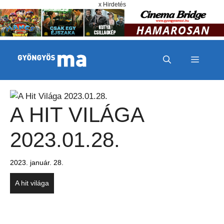
Megszakítás
Kilépés a tartalomba
x Hirdetés
MENÜ
A HIT VILÁGA
2023.01.28.
2023. január. 28.
A hit világa