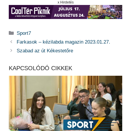
x Hirdetés
Kategória
Sport7
Farkasok – kézilabda magazin 2023.01.27.
Szabad az út Kékestetőre
KAPCSOLÓDÓ CIKKEK