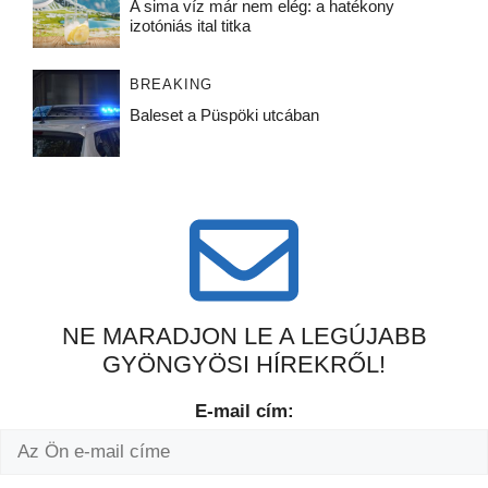
A sima víz már nem elég: a hatékony
izotóniás ital titka
BREAKING
Baleset a Püspöki utcában
NE MARADJON LE A LEGÚJABB
GYÖNGYÖSI HÍREKRŐL!
E-mail cím: