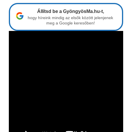
Állítsd be a GyöngyösMa.hu-t,
hogy híreink mindig az elsők között jelenjenek
meg a Google keresőben!