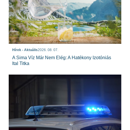
Hírek - Aktuális
2026. 08. 07.
A Sima Víz Már Nem Elég: A Hatékony Izotóniás
Ital Titka