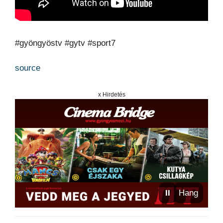
#gyöngyöstv #gytv #sport7
source
x Hirdetés
⏸
Hang