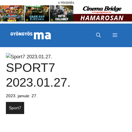
Megszakítás
Kilépés a tartalomba
x Hirdetés
MENÜ
SPORT7
2023.01.27.
2023. január. 27.
Sport7