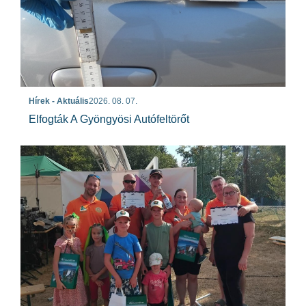
Hírek - Aktuális
2026. 08. 07.
Elfogták A Gyöngyösi Autófeltörőt