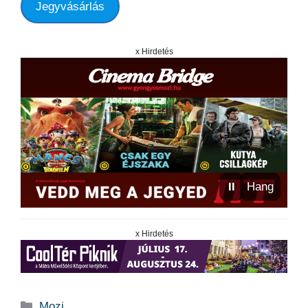
Jegyvásárlás
x Hirdetés
⏸
Hang
x Hirdetés
Kategória
Mozi