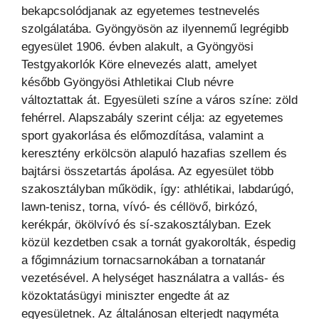
bekapcsolódjanak az egyetemes testnevelés
szolgálatába. Gyöngyösön az ilyennemű legrégibb
egyesület 1906. évben alakult, a Gyöngyösi
Testgyakorlók Köre elnevezés alatt, amelyet
később Gyöngyösi Athletikai Club névre
változtattak át. Egyesületi színe a város színe: zöld
fehérrel. Alapszabály szerint célja: az egyetemes
sport gyakorlása és előmozdítása, valamint a
keresztény erkölcsön alapuló hazafias szellem és
bajtársi összetartás ápolása. Az egyesület több
szakosztályban működik, így: athlétikai, labdarúgó,
lawn-tenisz, torna, vívó- és céllövő, birkózó,
kerékpár, ökölvívó és sí-szakosztályban. Ezek
közül kezdetben csak a tornát gyakorolták, éspedig
a főgimnázium tornacsarnokában a tornatanár
vezetésével. A helységet használatra a vallás- és
közoktatásügyi miniszter engedte át az
egyesületnek. Az általánosan elterjedt nagyméta