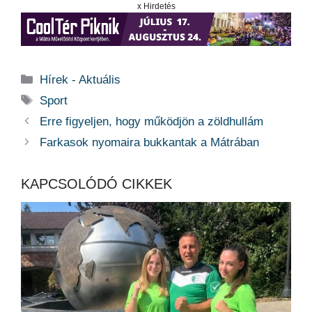
x Hirdetés
Kategória
Hírek - Aktuális
Címkék
Sport
Erre figyeljen, hogy működjön a zöldhullám
Farkasok nyomaira bukkantak a Mátrában
KAPCSOLÓDÓ CIKKEK