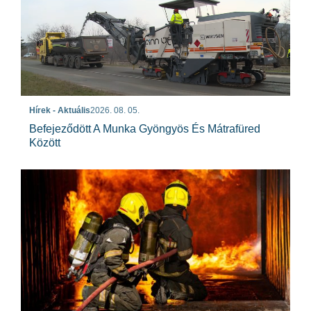
Hírek - Aktuális
2026. 08. 05.
Befejeződött A Munka Gyöngyös És Mátrafüred
Között