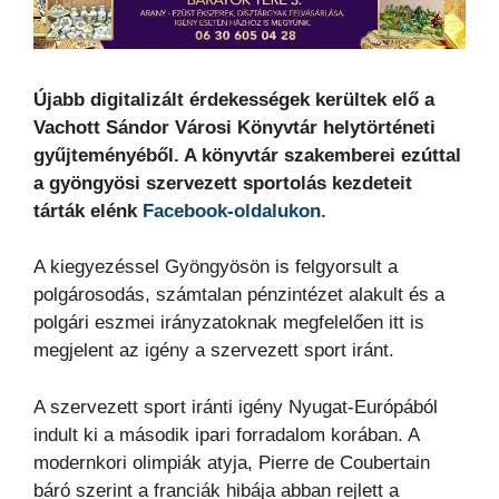
Újabb digitalizált érdekességek kerültek elő a
Vachott Sándor Városi Könyvtár helytörténeti
gyűjteményéből. A könyvtár szakemberei ezúttal
a gyöngyösi szervezett sportolás kezdeteit
tárták elénk
Facebook-oldalukon.
A kiegyezéssel Gyöngyösön is felgyorsult a
polgárosodás, számtalan pénzintézet alakult és a
polgári eszmei irányzatoknak megfelelően itt is
megjelent az igény a szervezett sport iránt.
A szervezett sport iránti igény Nyugat-Európából
indult ki a második ipari forradalom korában. A
modernkori olimpiák atyja, Pierre de Coubertain
báró szerint a franciák hibája abban rejlett a