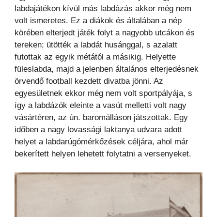
labdajátékon kívül más labdázás akkor még nem
volt ismeretes. Ez a diákok és általában a nép
körében elterjedt játék folyt a nagyobb utcákon és
tereken; ütötték a labdát husánggal, s azalatt
futottak az egyik métától a másikig. Helyette
füleslabda, majd a jelenben általános elterjedésnek
örvendő football kezdett divatba jönni. Az
egyesületnek ekkor még nem volt sportpályája, s
így a labdázók eleinte a vasút melletti volt nagy
vásártéren, az ún. baromálláson játszottak. Egy
időben a nagy lovassági laktanya udvara adott
helyet a labdarúgómérkőzések céljára, ahol már
bekerített helyen lehetett folytatni a versenyeket.