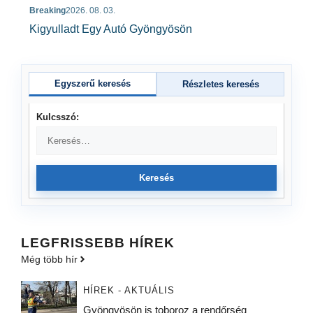
Breaking
2026. 08. 03.
Kigyulladt Egy Autó Gyöngyösön
Egyszerű keresés
Részletes keresés
Kulcsszó:
Keresés
LEGFRISSEBB HÍREK
Még több hír
HÍREK - AKTUÁLIS
Gyöngyösön is toboroz a rendőrség