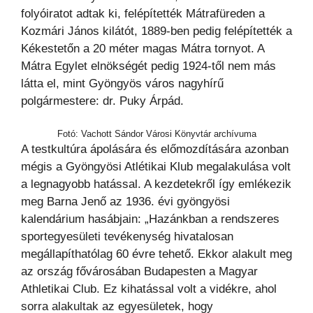
folyóiratot adtak ki, felépítették Mátrafüreden a
Kozmári János kilátót, 1889-ben pedig felépítették a
Kékestetőn a 20 méter magas Mátra tornyot. A
Mátra Egylet elnökségét pedig 1924-től nem más
látta el, mint Gyöngyös város nagyhírű
polgármestere: dr. Puky Árpád.
Fotó: Vachott Sándor Városi Könyvtár archívuma
A testkultúra ápolására és előmozdítására azonban
mégis a Gyöngyösi Atlétikai Klub megalakulása volt
a legnagyobb hatással. A kezdetekről így emlékezik
meg Barna Jenő az 1936. évi gyöngyösi
kalendárium hasábjain: „Hazánkban a rendszeres
sportegyesületi tevékenység hivatalosan
megállapíthatólag 60 évre tehető. Ekkor alakult meg
az ország fővárosában Budapesten a Magyar
Athletikai Club. Ez kihatással volt a vidékre, ahol
sorra alakultak az egyesületek, hogy