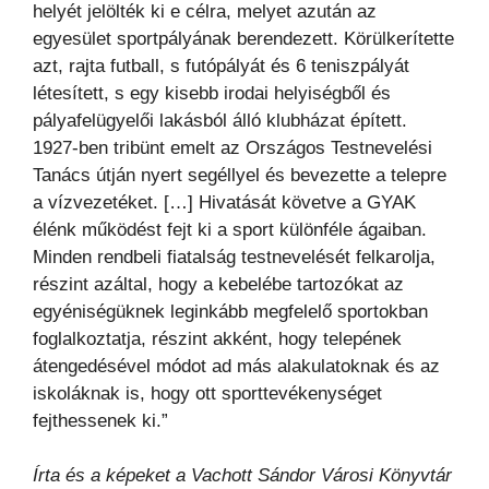
helyét jelölték ki e célra, melyet azután az
egyesület sportpályának berendezett. Körülkerítette
azt, rajta futball, s futópályát és 6 teniszpályát
létesített, s egy kisebb irodai helyiségből és
pályafelügyelői lakásból álló klubházat épített.
1927-ben tribünt emelt az Országos Testnevelési
Tanács útján nyert segéllyel és bevezette a telepre
a vízvezetéket. […] Hivatását követve a GYAK
élénk működést fejt ki a sport különféle ágaiban.
Minden rendbeli fiatalság testnevelését felkarolja,
részint azáltal, hogy a kebelébe tartozókat az
egyéniségüknek leginkább megfelelő sportokban
foglalkoztatja, részint akként, hogy telepének
átengedésével módot ad más alakulatoknak és az
iskoláknak is, hogy ott sporttevékenységet
fejthessenek ki.”
Írta és a képeket a Vachott Sándor Városi Könyvtár