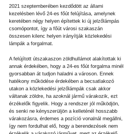
2021 szeptemberében kezdődött az állami
kezelésben lévő 24-es főút felújítása, amelynek
keretében négy helyen építettek ki új jelzőlámpás
csomópontot, így a főút városi szakaszán
összesen kilenc helyen irányítják közlekedési
lámpák a forgalmat.
A felújított útszakaszon zöldhullámot alakítottak ki
annak érdekében, hogy a 24-es főút forgalma minél
gyorsabban át tudjon haladni a városon. Ennek
hatékony működése érdekében a becsatlakozó
utakon a közlekedési jelzőlámpák csak akkor
váltanak zöldre, ha azoknál jármű várakozik, ezt
érzékelők figyelik. Hogy a rendszer jól működjön,
és senki ne kényszerüljön a kelleténél hosszabb
várakozásra, érdemes a pozíció vonalnál megállni,
így nem fordulhat elő, hogy a berendezések nem
érzékelik a várakozó járművet, mert az érzékelő