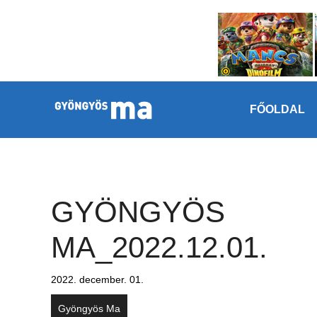
Megszakítás
Kilépés a tartalomba
FŐOLDAL
GYÖNGYÖS
MA_2022.12.01.
2022. december. 01.
Gyöngyös Ma