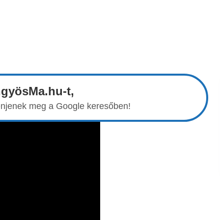
ngyösMa.hu-t,
elenjenek meg a Google keresőben!