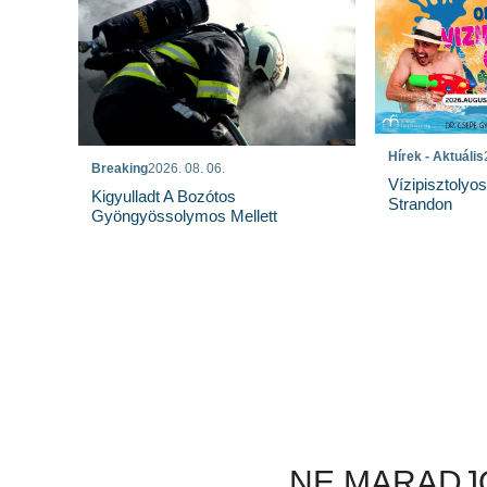
Hírek - Aktuális
Breaking
2026. 08. 06.
Vízipisztolyo
Kigyulladt A Bozótos
Strandon
Gyöngyössolymos Mellett
NE MARADJO