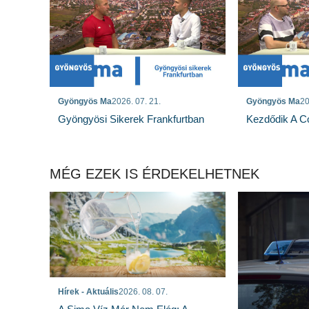
Gyöngyös Ma
2026. 07. 21.
Gyöngyös Ma
20
Gyöngyösi Sikerek Frankfurtban
Kezdődik A Co
MÉG EZEK IS ÉRDEKELHETNEK
Hírek - Aktuális
2026. 08. 07.