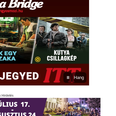
⏸
Hang
x Hirdetés