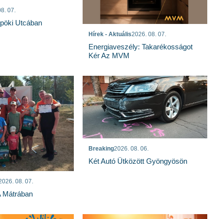
8. 07.
spöki Utcában
Hírek - Aktuális
2026. 08. 07.
Energiaveszély: Takarékosságot
Kér Az MVM
Breaking
2026. 08. 06.
Két Autó Ütközött Gyöngyösön
2026. 08. 07.
A Mátrában