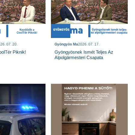
26. 07. 20.
Gyöngyös Ma
2026. 07. 17.
olTér Piknik!
Gyöngyösnek Ismét Teljes Az
Alpolgármesteri Csapata