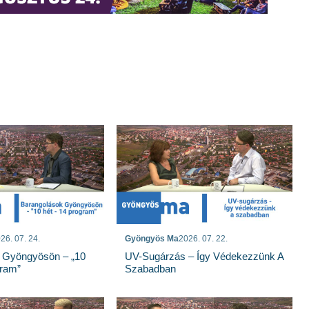
26. 07. 24.
Gyöngyös Ma
2026. 07. 22.
 Gyöngyösön – „10
UV-Sugárzás – Így Védekezzünk A
gram”
Szabadban