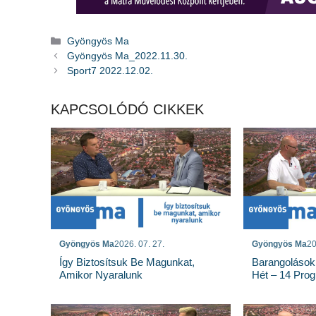
Kategória
Gyöngyös Ma
Gyöngyös Ma_2022.11.30.
Sport7 2022.12.02.
KAPCSOLÓDÓ CIKKEK
Gyöngyös Ma
2026. 07. 27.
Gyöngyös Ma
20
Így Biztosítsuk Be Magunkat,
Barangolások
Amikor Nyaralunk
Hét – 14 Pro