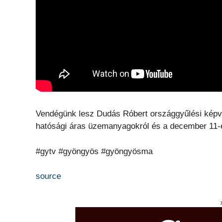
Vendégünk lesz Dudás Róbert országgyűlési képvis
hatósági áras üzemanyagokról és a december 11-én
#gytv #gyöngyös #gyöngyösma
source