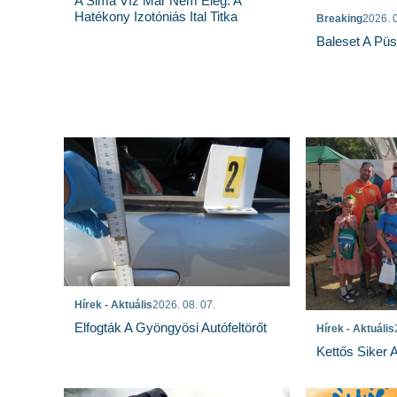
A Sima Víz Már Nem Elég: A
Hatékony Izotóniás Ital Titka
Breaking
2026. 0
Baleset A Pü
Hírek - Aktuális
2026. 08. 07.
Elfogták A Gyöngyösi Autófeltörőt
Hírek - Aktuális
Kettős Siker 