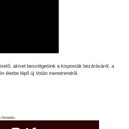
elő, akivel beszélgetünk a kisposták bezárásáról, a
 életbe lépő új Volán menetrendről.
x Hirdetés