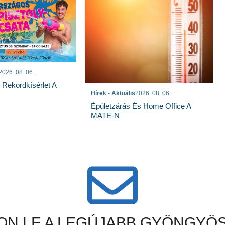
2026. 08. 06.
s Rekordkísérlet A
Hírek - Aktuális
2026. 08. 06.
Épületzárás És Home Office A
MATE-N
N LE A LEGÚJABB GYÖNGYÖS