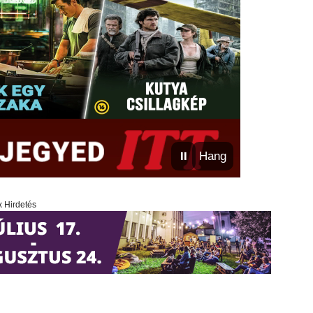
⏸
Hang
x Hirdetés