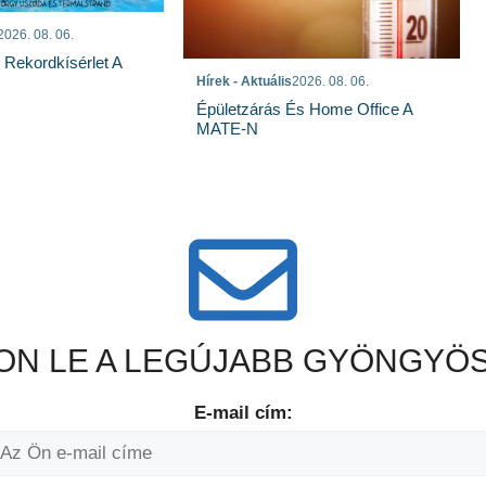
2026. 08. 06.
s Rekordkísérlet A
Hírek - Aktuális
2026. 08. 06.
Épületzárás És Home Office A
MATE-N
N LE A LEGÚJABB GYÖNGYÖS
E-mail cím: