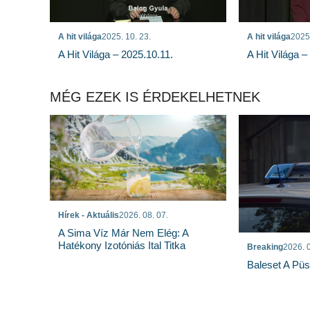
A hit világa
2025. 10. 23.
A hit világa
2025.
A Hit Világa – 2025.10.11.
A Hit Világa –
MÉG EZEK IS ÉRDEKELHETNEK
Hírek - Aktuális
2026. 08. 07.
A Sima Víz Már Nem Elég: A
Hatékony Izotóniás Ital Titka
Breaking
2026. 0
Baleset A Pü