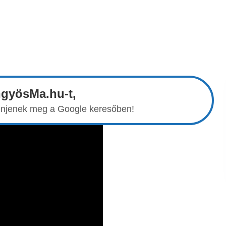
ngyösMa.hu-t,
elenjenek meg a Google keresőben!