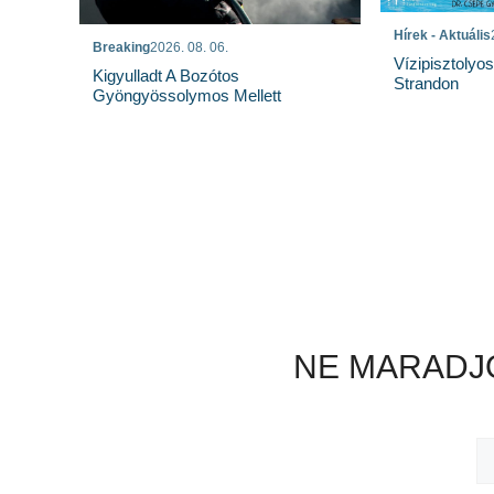
Hírek - Aktuális
Breaking
2026. 08. 06.
Vízipisztolyo
Kigyulladt A Bozótos
Strandon
Gyöngyössolymos Mellett
NE MARADJO