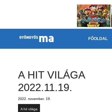
Megszakítás
Kilépés a tartalomba
FŐOLDAL
A HIT VILÁGA
2022.11.19.
2022. november. 19.
A hit világa