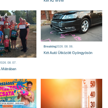
Kér Az MVM
Breaking
2026. 08. 06.
Két Autó Ütközött Gyöngyösön
2026. 08. 07.
A Mátrában