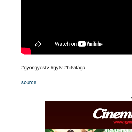
#gyöngyöstv #gytv #hitvilága
source