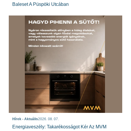
Baleset A Püspöki Utcában
Hírek - Aktuális
2026. 08. 07.
Energiaveszély: Takarékosságot Kér Az MVM