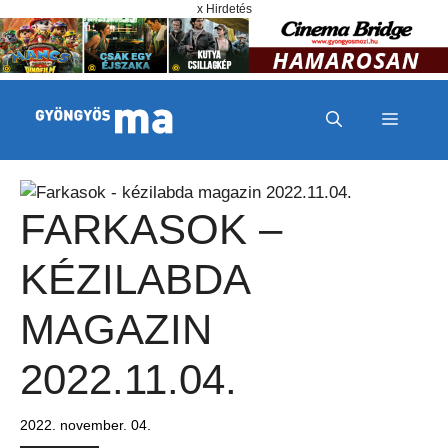
Megszakítás
Kilépés a tartalomba
x Hirdetés
MENÜ
FARKASOK –
KÉZILABDA
MAGAZIN
2022.11.04.
2022. november. 04.