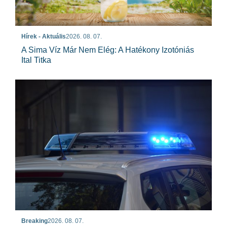
Hírek - Aktuális
2026. 08. 07.
A Sima Víz Már Nem Elég: A Hatékony Izotóniás
Ital Titka
Breaking
2026. 08. 07.