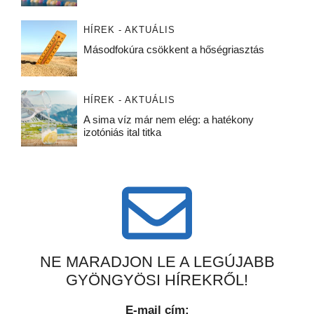
HÍREK - AKTUÁLIS
Másodfokúra csökkent a hőségriasztás
HÍREK - AKTUÁLIS
A sima víz már nem elég: a hatékony
izotóniás ital titka
NE MARADJON LE A LEGÚJABB
GYÖNGYÖSI HÍREKRŐL!
E-mail cím: