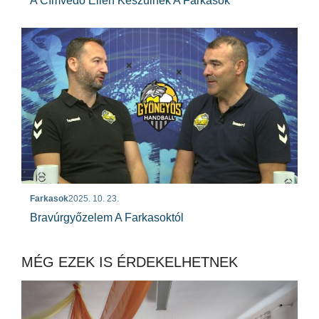
A Címvédő Ellen Készülnek A Farkasok
Farkasok
2025. 10. 23.
Bravúrgyőzelem A Farkasoktól
MÉG EZEK IS ÉRDEKELHETNEK