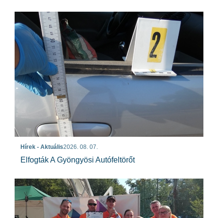
Hírek - Aktuális
2026. 08. 07.
Elfogták A Gyöngyösi Autófeltörőt