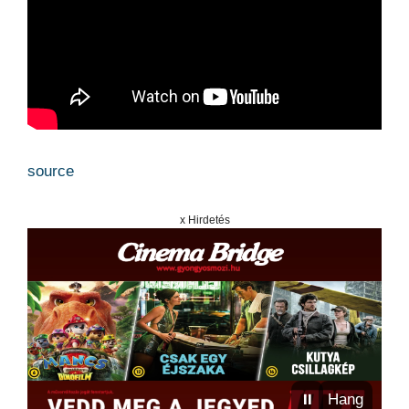
source
x Hirdetés
⏸
Hang