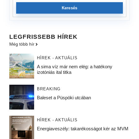
Keresés
LEGFRISSEBB HÍREK
Még több hír
HÍREK - AKTUÁLIS
A sima víz már nem elég: a hatékony
izotóniás ital titka
BREAKING
Baleset a Püspöki utcában
HÍREK - AKTUÁLIS
Energiaveszély: takarékosságot kér az MVM