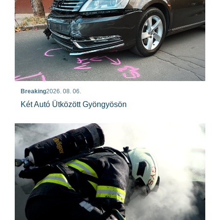
Breaking
2026. 08. 06.
Két Autó Ütközött Gyöngyösön