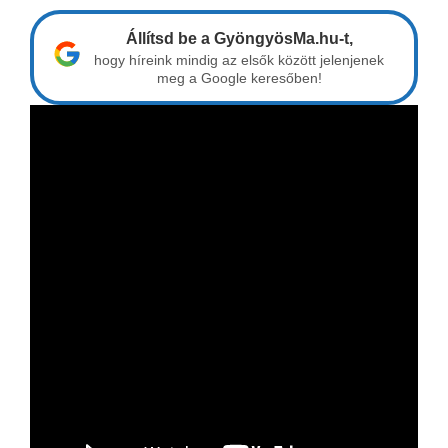
Állítsd be a GyöngyösMa.hu-t,
hogy híreink mindig az elsők között jelenjenek
meg a Google keresőben!