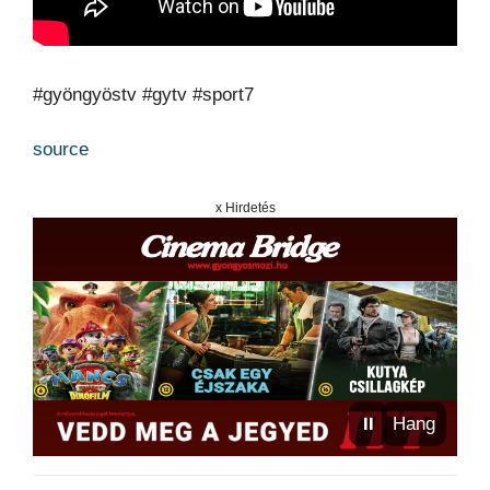
#gyöngyöstv #gytv #sport7
source
x Hirdetés
⏸
Hang