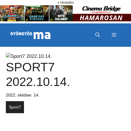
Megszakítás
Kilépés a tartalomba
x Hirdetés
MENÜ
SPORT7
2022.10.14.
2022. október. 14.
Sport7