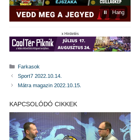
⏸
Hang
x Hirdetés
Kategória
Farkasok
Sport7 2022.10.14.
Mátra magazin 2022.10.15.
KAPCSOLÓDÓ CIKKEK