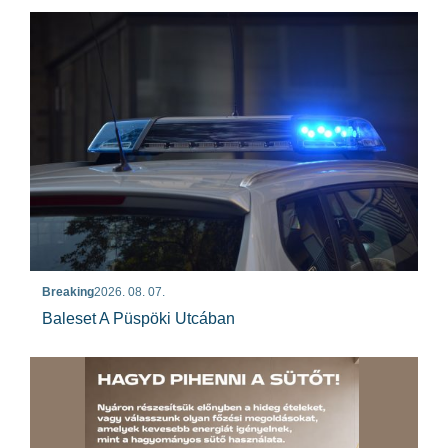
Breaking
2026. 08. 07.
Baleset A Püspöki Utcában