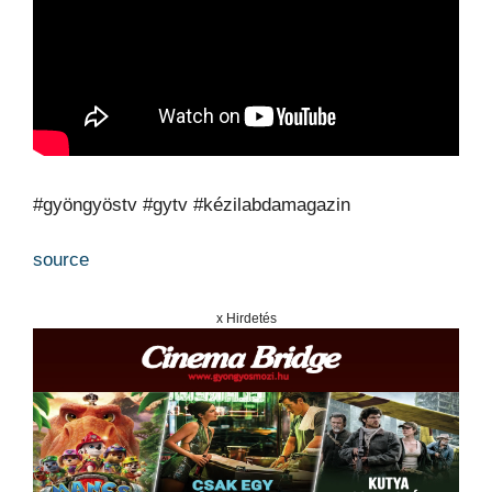
#gyöngyöstv #gytv #kézilabdamagazin
source
x Hirdetés