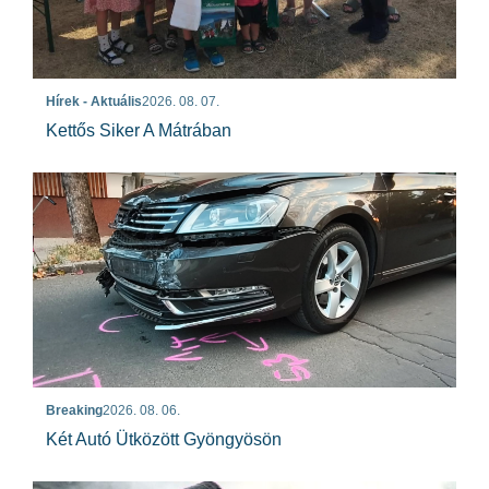
Hírek - Aktuális
2026. 08. 07.
Kettős Siker A Mátrában
Breaking
2026. 08. 06.
Két Autó Ütközött Gyöngyösön