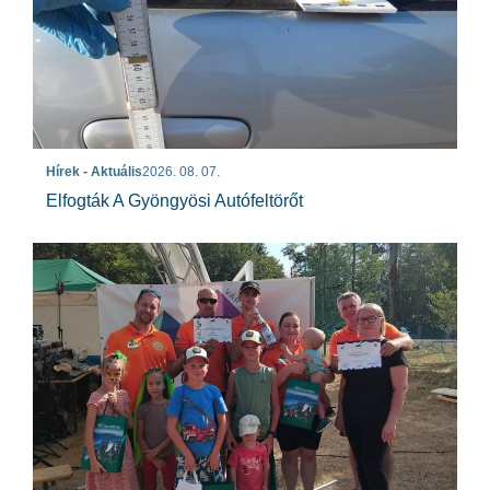
Hírek - Aktuális
2026. 08. 07.
Elfogták A Gyöngyösi Autófeltörőt