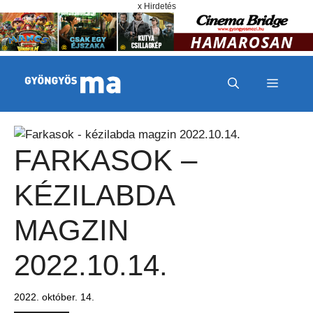
Megszakítás
Kilépés a tartalomba
x Hirdetés
MENÜ
FARKASOK –
KÉZILABDA
MAGZIN
2022.10.14.
2022. október. 14.