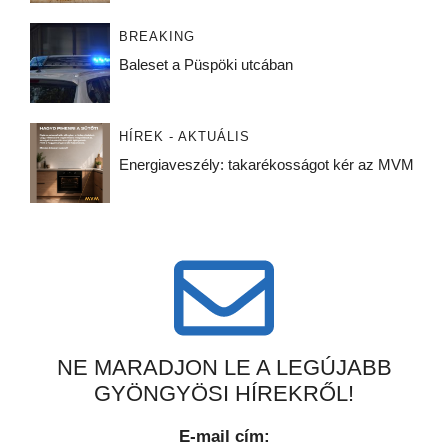
BREAKING
Baleset a Püspöki utcában
HÍREK - AKTUÁLIS
Energiaveszély: takarékosságot kér az MVM
NE MARADJON LE A LEGÚJABB
GYÖNGYÖSI HÍREKRŐL!
E-mail cím: